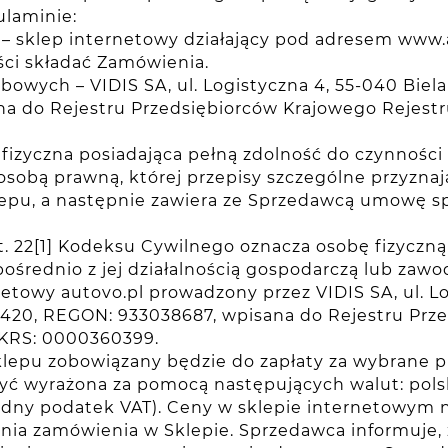
ulaminie:
) – sklep internetowy działający pod adresem www
ści składać Zamówienia.
owych – VIDIS SA, ul. Logistyczna 4, 55-040 Biel
na do Rejestru Przedsiębiorców Krajowego Rejes
a fizyczna posiadająca pełną zdolność do czynnośc
osobą prawną, której przepisy szczególne przyzna
pu, a następnie zawiera ze Sprzedawcą umowę sp
. 22[1] Kodeksu Cywilnego oznacza osobę fizyczną
ośrednio z jej działalnością gospodarczą lub zaw
etowy autovo.pl prowadzony przez VIDIS SA, ul. Lo
2420, REGON: 933038687, wpisana do Rejestru Prz
RS: 0000360399.
Sklepu zobowiązany będzie do zapłaty za wybrane 
ć wyrażona za pomocą następujących walut: polski
ędny podatek VAT). Ceny w sklepie internetowym ni
nia zamówienia w Sklepie. Sprzedawca informuje, 