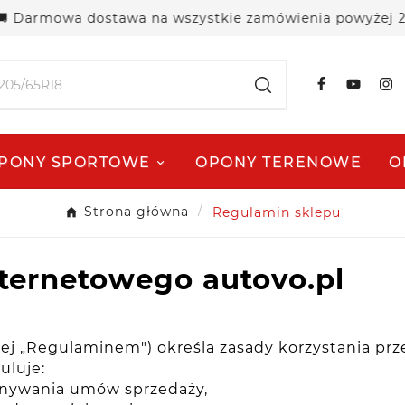
mowa dostawa na wszystkie zamówienia powyżej 250 zł! Z
PONY SPORTOWE
OPONY TERENOWE
O
Strona główna
Regulamin sklepu
ternetowego autovo.pl
lej „Regulaminem") określa zasady korzystania pr
uluje:
onywania umów sprzedaży,