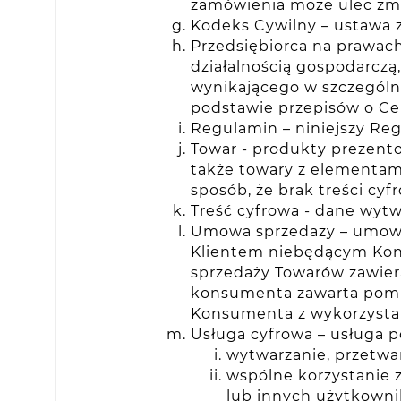
zamówienia może ulec zmi
Kodeks Cywilny – ustawa z 
Przedsiębiorca na prawac
działalnością gospodarczą
wynikającego w szczególn
podstawie przepisów o Cent
Regulamin – niniejszy Re
Towar - produkty prezent
także towary z elementami
sposób, że brak treści cy
Treść cyfrowa - dane wytw
Umowa sprzedaży – umowa
Klientem niebędącym Kon
sprzedaży Towarów zawier
konsumenta zawarta pomi
Konsumenta z wykorzysta
Usługa cyfrowa – usługa 
wytwarzanie, przetwa
wspólne korzystanie 
lub innych użytkownik