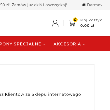
amów już dziś i oszczędzaj!
🚚 Darmowa dostawa 
0
Mój koszyk
0,00 zł
PONY SPECJALNE
AKCESORIA
zez Klientów ze Sklepu internetowego