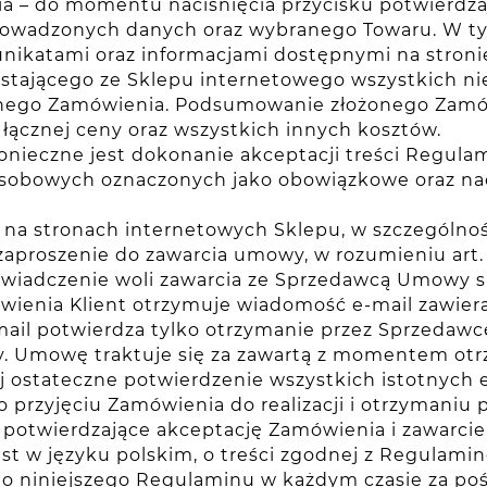
a – do momentu naciśnięcia przycisku potwierdza
owadzonych danych oraz wybranego Towaru. W tym
nikatami oraz informacjami dostępnymi na stronie
zystającego ze Sklepu internetowego wszystkich 
ego Zamówienia. Podsumowanie złożonego Zamówie
łącznej ceny oraz wszystkich innych kosztów.
onieczne jest dokonanie akceptacji treści Regul
sobowych oznaczonych jako obowiązkowe oraz nac
na stronach internetowych Sklepu, w szczególnośc
zaproszenie do zawarcia umowy, w rozumieniu art.
wiadczenie woli zawarcia ze Sprzedawcą Umowy sp
ienia Klient otrzymuje wiadomość e-mail zawiera
ail potwierdza tylko otrzymanie przez Sprzedawc
. Umowę traktuje się za zawartą z momentem otrz
ej ostateczne potwierdzenie wszystkich istotnyc
 przyjęciu Zamówienia do realizacji i otrzymaniu 
 potwierdzające akceptację Zamówienia i zawarci
t w języku polskim, o treści zgodnej z Regulami
do niniejszego Regulaminu w każdym czasie za p