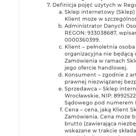
Definicja pojęć użytych w Reg
Sklep internetowy (Sklep
Klient może w szczególno
Administrator Danych Osob
REGON: 933038687, wpisa
0000360399.
Klient – pełnoletnia osob
organizacyjna nie będącą 
Zamówienia w ramach Skle
jego ofercie handlowej.
Konsument – zgodnie z art
prawnej niezwiązanej bezp
Sprzedawca – Sklep intern
Wrocławskie, NIP: 899252
Sądowego pod numerem K
Cena – cena, jaką Klient 
Zamówienia. Cena może by
brutto (zawierająca niezb
wskazane w trakcie składa