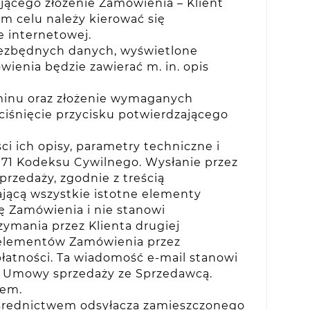
jącego złożenie Zamówienia – Klient
 celu należy kierować się
 internetowej.
niezbędnych danych, wyświetlone
nia będzie zawierać m. in. opis
aminu oraz złożenie wymaganych
iśnięcie przycisku potwierdzającego
i ich opisy, parametry techniczne i
 71 Kodeksu Cywilnego. Wysłanie przez
rzedaży, zgodnie z treścią
jącą wszystkie istotne elementy
ę Zamówienia i nie stanowi
ymania przez Klienta drugiej
h elementów Zamówienia przez
płatności. Ta wiadomość e-mail stanowi
e Umowy sprzedaży ze Sprzedawcą.
nem.
ośrednictwem odsyłacza zamieszczonego