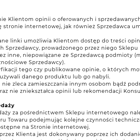
ie Klientom opinii o oferowanych i sprzedawanyc
stronie internetowej, jak również Sprzedawca umo
 linki umożliwia Klientom dostęp do treści opin
ych Sprzedawcy, prowadzonego przez niego Sklepu
 inne, niepowiązane ze Sprzedawcą podmioty (m.in
cznościowe Sprzedawcy).
fikacji tego czy publikowane opinie, o których
 używali danego produktu lub go nabyli.
i nie zleca zamieszczania innym osobom bądź pod
z nie zniekształca opinii lub rekomendacji Ko
edaży
aży za pośrednictwem Sklepu internetowego nale
ru Towaru podejmując kolejne czynności technicz
stępne na Stronie internetowej.
zez Klienta jest dokonywany poprzez ich dodani