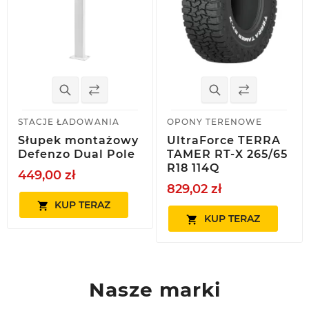
STACJE ŁADOWANIA
OPONY TERENOWE
Słupek montażowy
UltraForce TERRA
Defenzo Dual Pole
TAMER RT-X 265/65
R18 114Q
449,00 zł
829,02 zł
KUP TERAZ

KUP TERAZ

Nasze marki