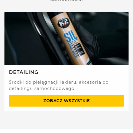
DETAILING
Środki do pielęgnacji lakieru, akcesoria do
detailingu samochodowego
ZOBACZ WSZYSTKIE