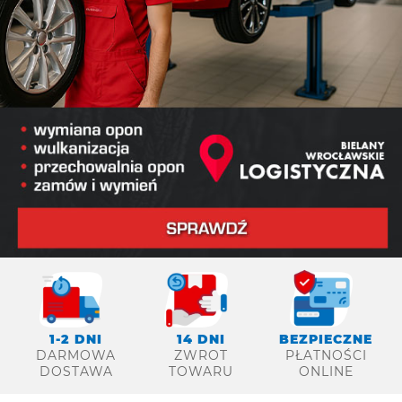
14 DNI
1-2 DNI
BEZPIECZNE
ZWROT
DARMOWA
PŁATNOŚCI
TOWARU
DOSTAWA
ONLINE