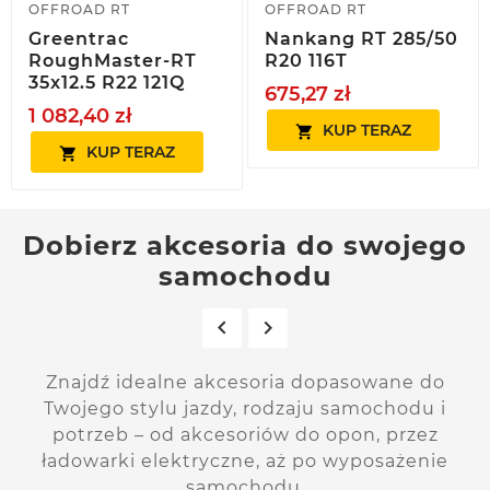
OFFROAD RT
OFFROAD RT
Greentrac
Nankang RT 285/50
RoughMaster-RT
R20 116T
35x12.5 R22 121Q
675,27 zł
1 082,40 zł
KUP TERAZ

KUP TERAZ

Dobierz akcesoria do swojego
samochodu


Znajdź idealne akcesoria dopasowane do
Twojego stylu jazdy, rodzaju samochodu i
potrzeb – od akcesoriów do opon, przez
ładowarki elektryczne, aż po wyposażenie
samochodu.