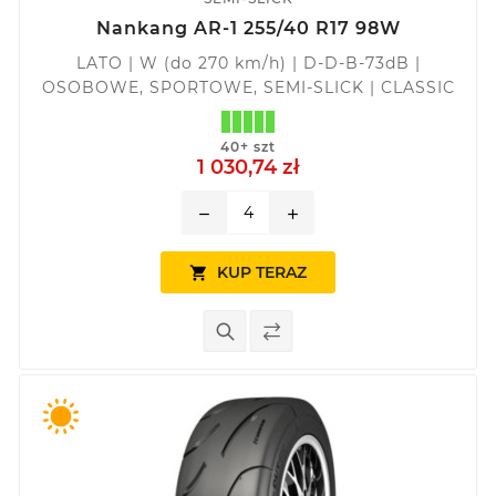
Nankang AR-1 255/40 R17 98W
LATO | W (do 270 km/h) | D-D-B-73dB |
OSOBOWE, SPORTOWE, SEMI-SLICK | CLASSIC
40+ szt
1 030,74 zł
remove
add
KUP TERAZ
