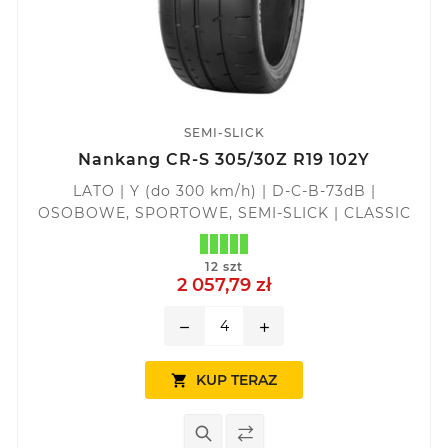
SEMI-SLICK
Nankang CR-S 305/30Z R19 102Y
LATO | Y (do 300 km/h) | D-C-B-73dB |
OSOBOWE, SPORTOWE, SEMI-SLICK | CLASSIC
12 szt
2 057,79 zł
remove
add
KUP TERAZ
