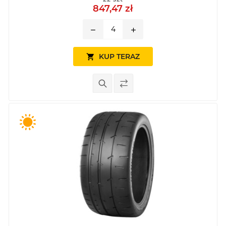
847,47 zł
remove
add
KUP TERAZ
