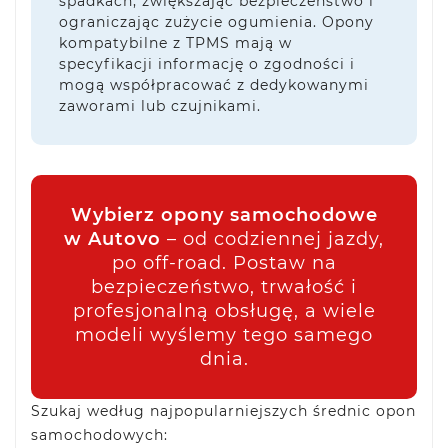
spadkach, zwiększając bezpieczeństwo i
ograniczając zużycie ogumienia. Opony
kompatybilne z TPMS mają w
specyfikacji informację o zgodności i
mogą współpracować z dedykowanymi
zaworami lub czujnikami.
Wybierz opony samochodowe
w Autovo
– od codziennej jazdy,
po off-road. Postaw na
bezpieczeństwo, trwałość i
profesjonalną obsługę, a wiele
modeli wyślemy tego samego
dnia.
Szukaj według najpopularniejszych średnic opon
samochodowych: