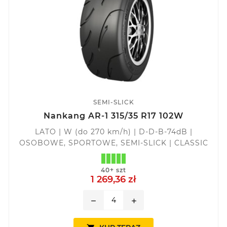
SEMI-SLICK
Nankang AR-1 315/35 R17 102W
LATO | W (do 270 km/h) | D-D-B-74dB |
OSOBOWE, SPORTOWE, SEMI-SLICK | CLASSIC
40+ szt
1 269,36 zł
remove
add