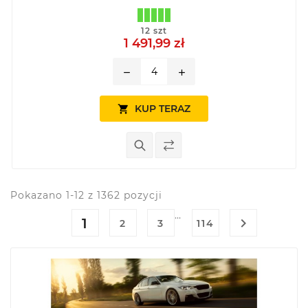
12 szt
1 491,99 zł
remove
add
KUP TERAZ

Pokazano 1-12 z 1362 pozycji
…
1

2
3
114