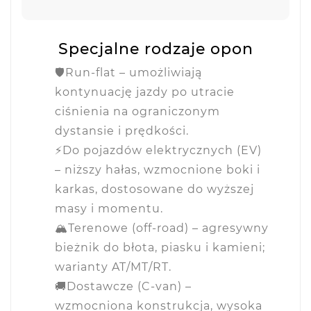
Specjalne rodzaje opon
🛡️
Run-flat
– umożliwiają
kontynuację jazdy po utracie
ciśnienia na ograniczonym
dystansie i prędkości.
⚡
Do pojazdów elektrycznych (EV)
– niższy hałas, wzmocnione boki i
karkas, dostosowane do wyższej
masy i momentu.
🏔️
Terenowe (off-road)
– agresywny
bieżnik do błota, piasku i kamieni;
warianty
AT/MT/RT
.
🚚
Dostawcze (C-van)
–
wzmocniona konstrukcja, wysoka