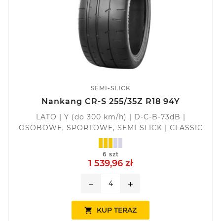
SEMI-SLICK
Nankang CR-S 255/35Z R18 94Y
LATO | Y (do 300 km/h) | D-C-B-73dB |
OSOBOWE, SPORTOWE, SEMI-SLICK | CLASSIC
6 szt
1 539,96 zł
remove
add
KUP TERAZ
