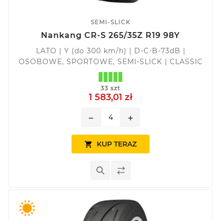
SEMI-SLICK
Nankang CR-S 265/35Z R19 98Y
LATO | Y (do 300 km/h) | D-C-B-73dB |
OSOBOWE, SPORTOWE, SEMI-SLICK | CLASSIC
33 szt
1 583,01 zł
remove
add
KUP TERAZ
