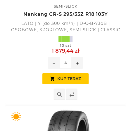
SEMI-SLICK
Nankang CR-S 295/35Z R18 103Y
LATO | Y (do 300 km/h) | D-C-B-73dB |
OSOBOWE, SPORTOWE, SEMI-SLICK | CLASSIC
10 szt
1 879,44 zł
remove
add
KUP TERAZ
