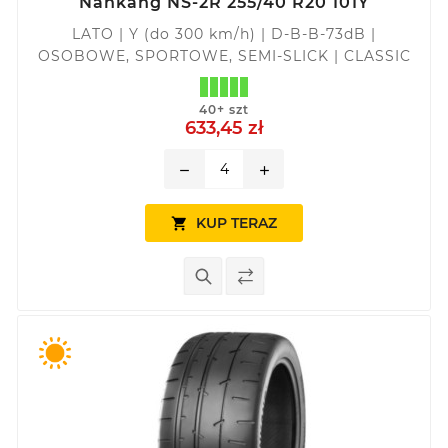
Nankang NS-2R 255/40 R20 101Y
LATO | Y (do 300 km/h) | D-B-B-73dB |
OSOBOWE, SPORTOWE, SEMI-SLICK | CLASSIC
40+ szt
633,45 zł
remove
add
KUP TERAZ
