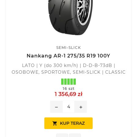
SEMI-SLICK
Nankang AR-1 275/35 R19 100Y
LATO | Y (do 300 km/h) | D-D-B-73dB |
OSOBOWE, SPORTOWE, SEMI-SLICK | CLASSIC
16 szt
1 356,69 zł
remove
add
KUP TERAZ
