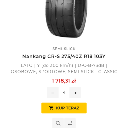
SEMI-SLICK
Nankang CR-S 275/40Z R18 103Y
LATO | Y (do 300 km/h) | D-C-B-73dB |
OSOBOWE, SPORTOWE, SEMI-SLICK | CLASSIC
1 718,31 zł
remove
add
KUP TERAZ
