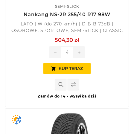
SEMI-SLICK
Nankang NS-2R 255/40 R17 98W
LATO | W (do 270 km/h) | D-B-B-73dB |
OSOBOWE, SPORTOWE, SEMI-SLICK | CLASSIC
504,30 zł
remove
add
KUP TERAZ

Zamów do 14 - wysyłka dziś