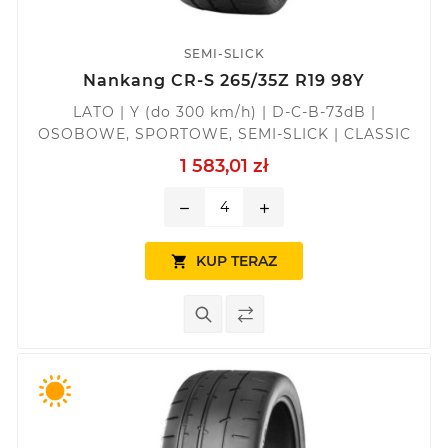
SEMI-SLICK
Nankang CR-S 265/35Z R19 98Y
LATO | Y (do 300 km/h) | D-C-B-73dB |
OSOBOWE, SPORTOWE, SEMI-SLICK | CLASSIC
1 583,01 zł
remove
add
KUP TERAZ
