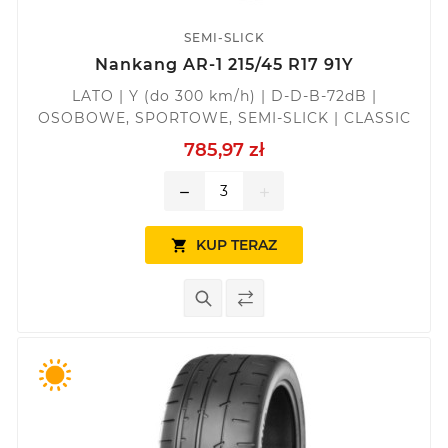
SEMI-SLICK
Nankang AR-1 215/45 R17 91Y
LATO | Y (do 300 km/h) | D-D-B-72dB |
OSOBOWE, SPORTOWE, SEMI-SLICK | CLASSIC
785,97 zł
remove
add
KUP TERAZ
