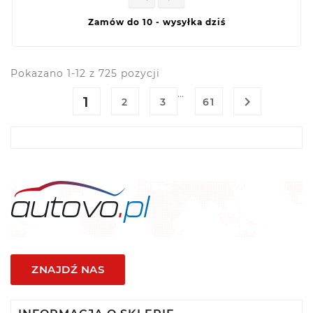
Zamów do 10 - wysyłka dziś
Pokazano 1-12 z 725 pozycji
…
1

2
3
61
ZNAJDŹ NAS