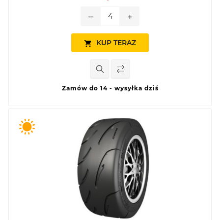
remove
add
KUP TERAZ

Zamów do 14 - wysyłka dziś