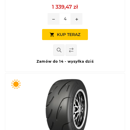
1 339,47 zł
remove
add
KUP TERAZ

Zamów do 14 - wysyłka dziś