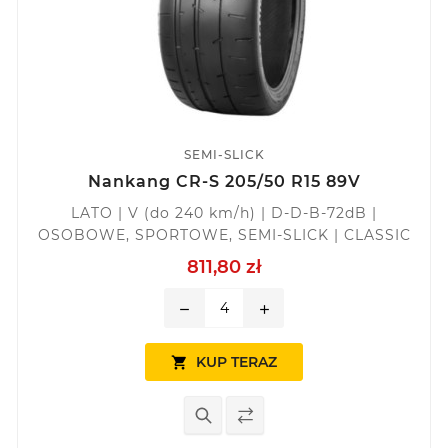
SEMI-SLICK
Nankang CR-S 205/50 R15 89V
LATO | V (do 240 km/h) | D-D-B-72dB |
OSOBOWE, SPORTOWE, SEMI-SLICK | CLASSIC
811,80 zł
remove
add
KUP TERAZ
