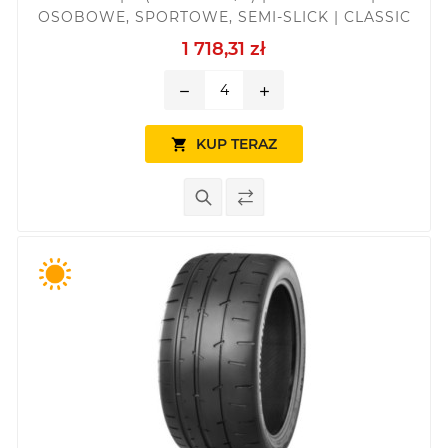
OSOBOWE, SPORTOWE, SEMI-SLICK | CLASSIC
1 718,31 zł
remove
add
KUP TERAZ
