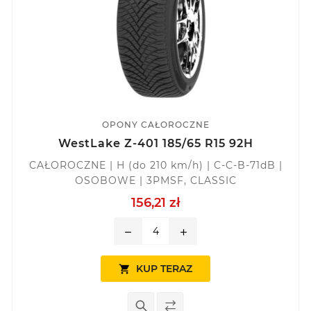
OPONY CAŁOROCZNE
WestLake Z-401 185/65 R15 92H
CAŁOROCZNE | H (do 210 km/h) | C-C-B-71dB |
OSOBOWE | 3PMSF, CLASSIC
156,21 zł
remove
add
KUP TERAZ
