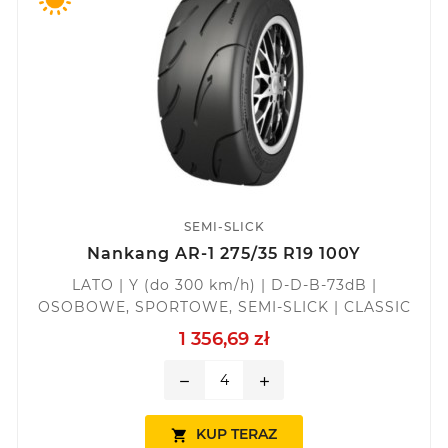
SEMI-SLICK
Nankang AR-1 275/35 R19 100Y
LATO | Y (do 300 km/h) | D-D-B-73dB |
OSOBOWE, SPORTOWE, SEMI-SLICK | CLASSIC
1 356,69 zł
remove
add
KUP TERAZ
