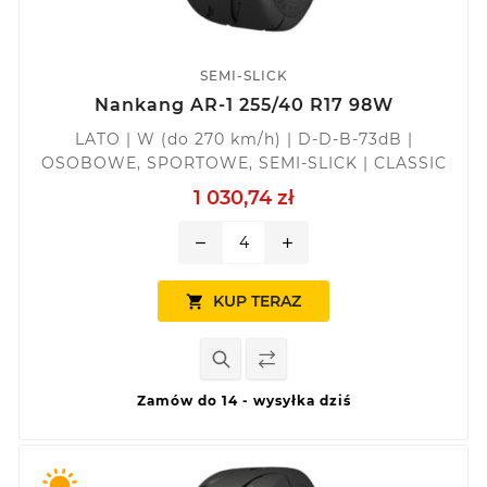
SEMI-SLICK
Nankang AR-1 255/40 R17 98W
LATO | W (do 270 km/h) | D-D-B-73dB |
OSOBOWE, SPORTOWE, SEMI-SLICK | CLASSIC
1 030,74 zł
remove
add
KUP TERAZ

Zamów do 14 - wysyłka dziś