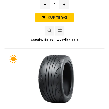
remove
add
KUP TERAZ

Zamów do 14 - wysyłka dziś