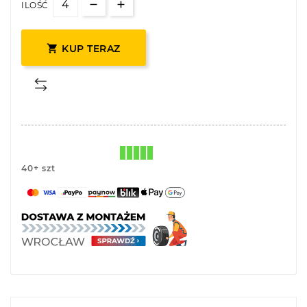
ILOŚĆ

KUP TERAZ
40+ szt