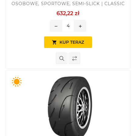
OSOBOWE, SPORTOWE, SEMI-SLICK | CLASSIC
632,22 zł
remove
add
KUP TERAZ
