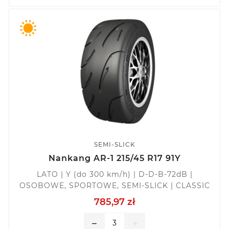
SEMI-SLICK
Nankang AR-1 215/45 R17 91Y
LATO | Y (do 300 km/h) | D-D-B-72dB |
OSOBOWE, SPORTOWE, SEMI-SLICK | CLASSIC
785,97 zł
remove
add