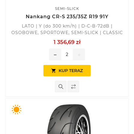
SEMI-SLICK
Nankang CR-S 235/35Z R19 91Y
LATO | Y (do 300 km/h) | D-C-B-72dB |
OSOBOWE, SPORTOWE, SEMI-SLICK | CLASSIC
1 356,69 zł
remove
add
KUP TERAZ
