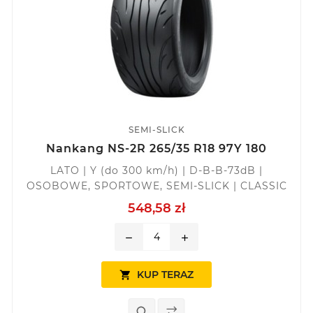
SEMI-SLICK
Nankang NS-2R 265/35 R18 97Y 180
LATO | Y (do 300 km/h) | D-B-B-73dB |
OSOBOWE, SPORTOWE, SEMI-SLICK | CLASSIC
548,58 zł
remove
add
KUP TERAZ
