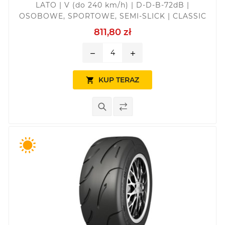
LATO | V (do 240 km/h) | D-D-B-72dB |
OSOBOWE, SPORTOWE, SEMI-SLICK | CLASSIC
811,80 zł
remove
add
KUP TERAZ
