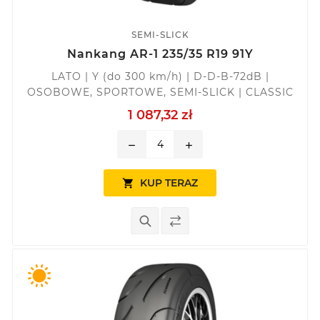
SEMI-SLICK
Nankang AR-1 235/35 R19 91Y
LATO | Y (do 300 km/h) | D-D-B-72dB |
OSOBOWE, SPORTOWE, SEMI-SLICK | CLASSIC
1 087,32 zł
remove
add
KUP TERAZ
