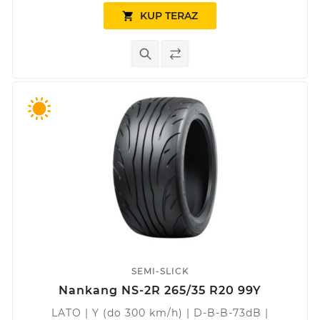
KUP TERAZ

SEMI-SLICK
Nankang NS-2R 265/35 R20 99Y
LATO | Y (do 300 km/h) | D-B-B-73dB |