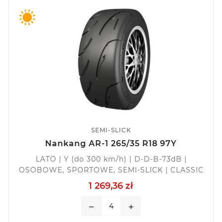
SEMI-SLICK
Nankang AR-1 265/35 R18 97Y
LATO | Y (do 300 km/h) | D-D-B-73dB |
OSOBOWE, SPORTOWE, SEMI-SLICK | CLASSIC
1 269,36 zł
remove
add