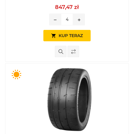
847,47 zł
remove
add
KUP TERAZ
