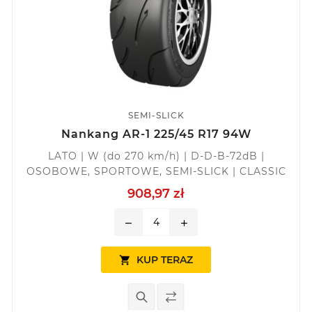
SEMI-SLICK
Nankang AR-1 225/45 R17 94W
LATO | W (do 270 km/h) | D-D-B-72dB |
OSOBOWE, SPORTOWE, SEMI-SLICK | CLASSIC
908,97 zł
remove
add
KUP TERAZ
