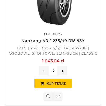
SEMI-SLICK
Nankang AR-1 235/40 R18 95Y
LATO | Y (do 300 km/h) | D-D-B-72dB |
OSOBOWE, SPORTOWE, SEMI-SLICK | CLASSIC
1 043,04 zł
remove
add
KUP TERAZ
