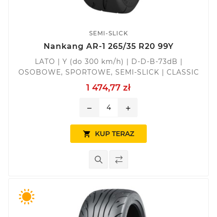
SEMI-SLICK
Nankang AR-1 265/35 R20 99Y
LATO | Y (do 300 km/h) | D-D-B-73dB |
OSOBOWE, SPORTOWE, SEMI-SLICK | CLASSIC
1 474,77 zł
remove
add
KUP TERAZ
