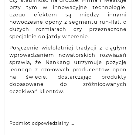
czy stabilność na drodze. Firma inwestuje
przy tym w innowacyjne technologie,
czego efektem są między innymi
nowoczesne opony z segmentu run-flat, o
dużych rozmiarach czy przeznaczone
specjalnie do jazdy w terenie.
Połączenie wieloletniej tradycji z ciągłym
wprowadzaniem nowatorskich rozwiązań
sprawia, że Nankang utrzymuje pozycję
jednego z czołowych producentów opon
na świecie, dostarczając produkty
dopasowane do zróżnicowanych
oczekiwań klientów.
Podmiot odpowiedzialny ...
VIDIS SA
ul. Logistyczna 4, 55-040 Bielany Wrocławskie,
produkty@racingtires.pl