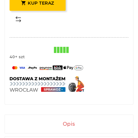

KUP TERAZ
40+ szt
Opis