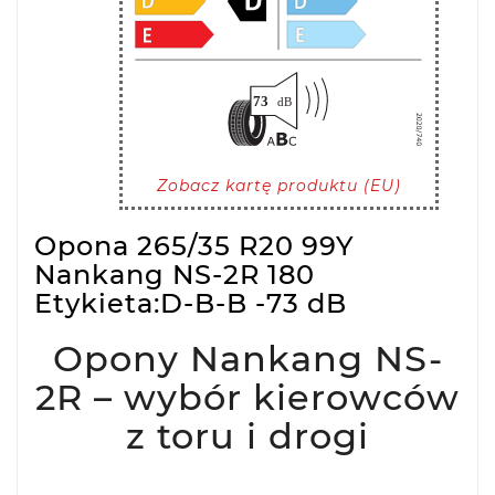
Zobacz kartę produktu (EU)
Opona 265/35 R20 99Y
Nankang NS-2R 180
Etykieta:D-B-B -73 dB
Opony Nankang NS-
2R – wybór kierowców
z toru i drogi