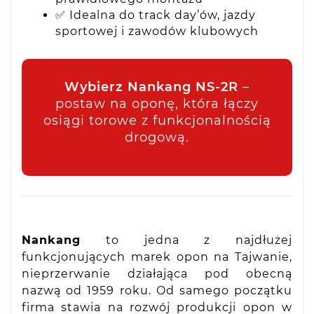
✅ Idealna do track day’ów, jazdy
sportowej i zawodów klubowych
Wybierz Nankang NS-2R
–
postaw na oponę, która łączy
osiągi torowe z funkcjonalnością
drogową.
Nankang
to jedna z najdłużej
funkcjonujących marek opon na Tajwanie,
nieprzerwanie działająca pod obecną
nazwą od 1959 roku. Od samego początku
firma stawia na rozwój produkcji opon w