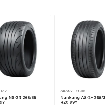
LICK
OPONY LETNIE
ang NS-2R 265/35
Nankang AS-2+ 265/
99Y
R20 99Y