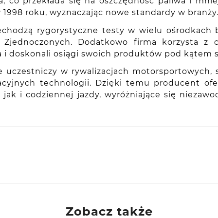
 co przekłada się na oszczędność paliwa i mniej
ę w 1998 roku, wyznaczając nowe standardy w branży
chodzą rygorystyczne testy w wielu ośrodkach b
nach Zjednoczonych. Dodatkowo firma korzysta 
a i doskonali osiągi swoich produktów pod kątem
e uczestniczy w rywalizacjach motorsportowych,
wacyjnych technologii. Dzięki temu producent o
k i codziennej jazdy, wyróżniające się niezaw
Zobacz także