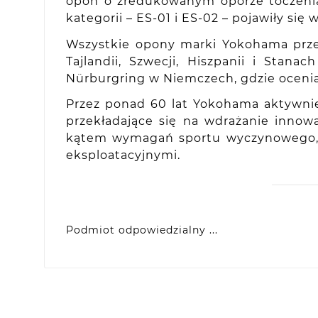
opon o zredukowanym oporze toczenia,
kategorii – ES-01 i ES-02 – pojawiły si
Wszystkie opony marki Yokohama prze
Tajlandii, Szwecji, Hiszpanii i Sta
Nürburgring w Niemczech, gdzie oceni
Przez ponad 60 lat Yokohama aktywni
przekładające się na wdrażanie inno
kątem wymagań sportu wyczynowego, ja
eksploatacyjnymi.
Podmiot odpowiedzialny ...
Yokohama Europe GmbH
Monschauer Str. 12, D-40549 Dusseldorf, DE
eprel@yokohama.eu