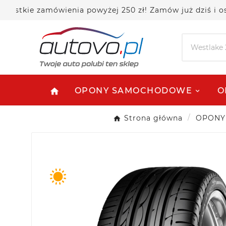
e zamówienia powyżej 250 zł! Zamów już dziś i oszczęd
OPONY SAMOCHODOWE
O
home
Strona główna
OPONY