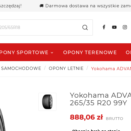
zaj!
🚚 Darmowa dostawa na wszystkie zamówienia 
PONY SPORTOWE
OPONY TERENOWE
O
 SAMOCHODOWE
OPONY LETNIE
Yokohama ADVAN 
Yokohama ADVA
265/35 R20 99Y
888,06 zł
BRUTTO