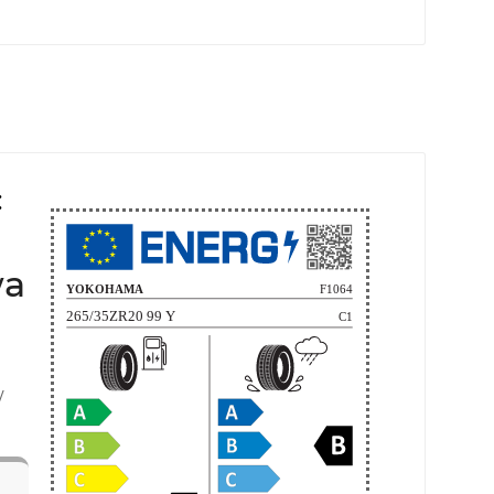
:
wa
w