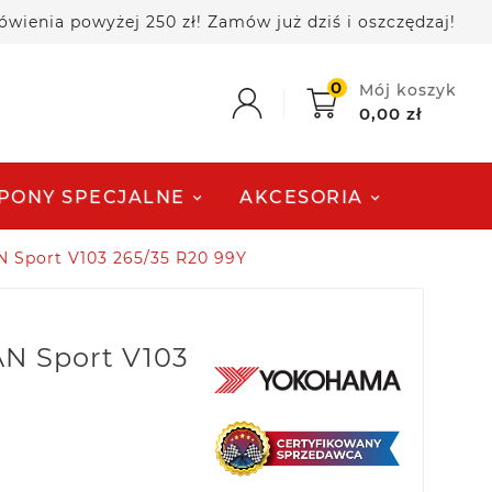
powyżej 250 zł! Zamów już dziś i oszczędzaj!
🚚
0
Mój koszyk
0,00 zł
PONY SPECJALNE
AKCESORIA
Sport V103 265/35 R20 99Y
N Sport V103