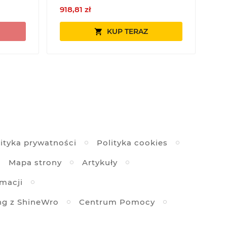
918,81 zł
50
KUP TERAZ

ityka prywatności
Polityka cookies
Mapa strony
Artykuły
amacji
ng z ShineWro
Centrum Pomocy