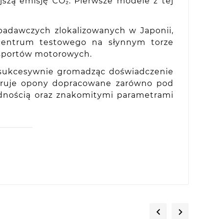
szą emisję CO₂. Pierwsze modele z tej
.
adawczych zlokalizowanych w Japonii,
z centrum testowego na słynnym torze
 sportów motorowych.
 sukcesywnie gromadząc doświadczenie
feruje opony dopracowane zarówno pod
odnością oraz znakomitymi parametrami

