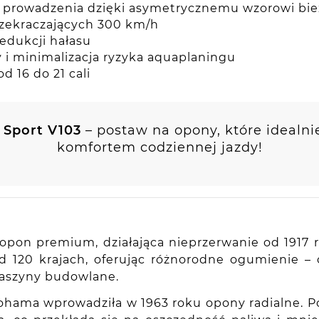
a prowadzenia dzięki asymetrycznemu wzorowi bie
rzekraczających 300 km/h
redukcji hałasu
i minimalizacja ryzyka aquaplaningu
 16 do 21 cali
Sport V103
– postaw na opony, które idealni
komfortem codziennej jazdy!
pon premium, działająca nieprzerwanie od 1917 ro
nad 120 krajach, oferując różnorodne ogumienie
maszyny budowlane.
kohama wprowadziła w 1963 roku opony radialne. P