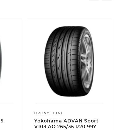
OPONY LETNIE
SE
35
Yokohama ADVAN Sport
Y
V103 AO 265/35 R20 99Y
AD