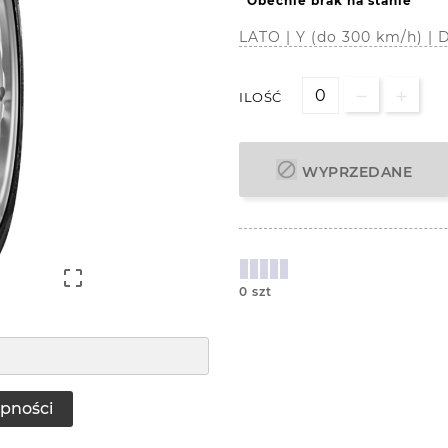
Obecnie brak na stanie
LATO | Y (do 300 km/h) 
ILOŚĆ

WYPRZEDANE

0 szt
pności