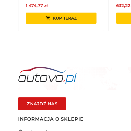
1 474,77 zł
632,22
KUP TERAZ

ZNAJDŹ NAS
INFORMACJA O SKLEPIE