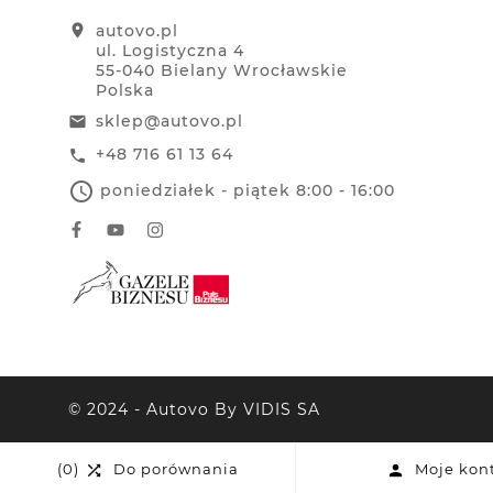
location_on
autovo.pl
ul. Logistyczna 4
55-040 Bielany Wrocławskie
Polska
sklep@autovo.pl
email
+48 716 61 13 64
call
access_time
poniedziałek - piątek 8:00 - 16:00
© 2024 - Autovo By VIDIS SA
(0)
Do porównania
Moje kon

