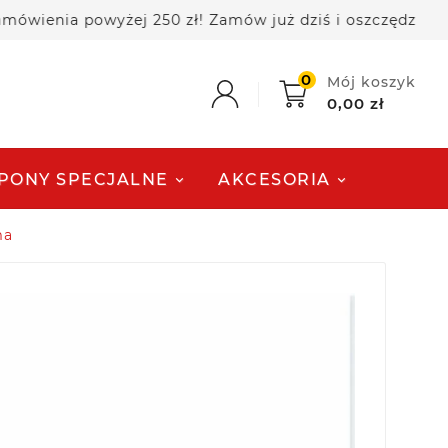
enia powyżej 250 zł! Zamów już dziś i oszczędzaj!
0
Mój koszyk
0,00 zł
PONY SPECJALNE
AKCESORIA
ma