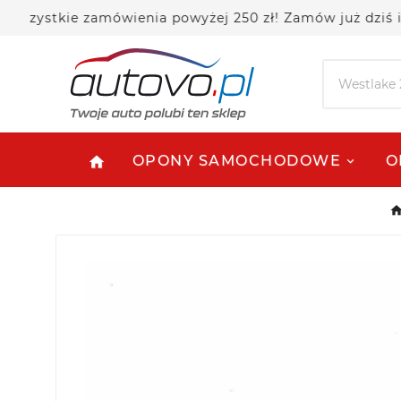
ystkie zamówienia powyżej 250 zł! Zamów już dziś i os
OPONY SAMOCHODOWE
O
home