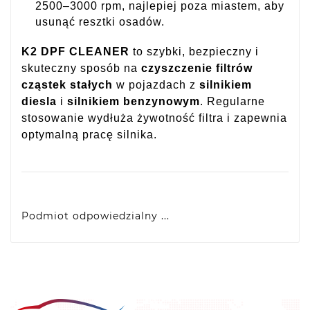
2500–3000 rpm, najlepiej poza miastem, aby
usunąć resztki osadów.
K2 DPF CLEANER
to szybki, bezpieczny i
skuteczny sposób na
czyszczenie filtrów
cząstek stałych
w pojazdach z
silnikiem
diesla
i
silnikiem benzynowym
. Regularne
stosowanie wydłuża żywotność filtra i zapewnia
optymalną pracę silnika.
Podmiot odpowiedzialny ...
Melle Sp. z o.o.
Stary Staw 9, 63-400 Ostrów Wlkp., Poland
info@melle.com