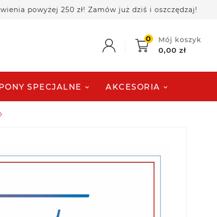
 powyżej 250 zł! Zamów już dziś i oszczędzaj!

0
Mój koszyk
0,00 zł
PONY SPECJALNE
AKCESORIA
o