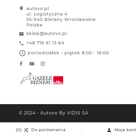
location_on
autovo.pl
ul. Logistyczna 4
55-040 Bielany Wrocławskie
Polska
sklep@autovo.pl
email
+48 716 61 13 64
call
access_time
poniedziałek - piątek 8:00 - 16:00
© 2024 - Autovo By VIDIS SA
(0)
Do porównania
Moje kon

