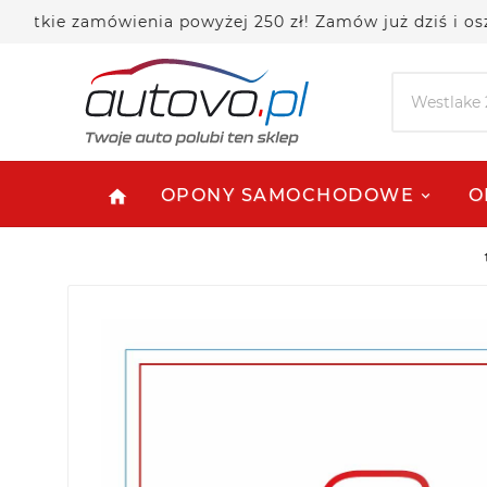
ie zamówienia powyżej 250 zł! Zamów już dziś i oszczę
OPONY SAMOCHODOWE
O
home