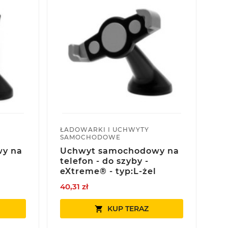
ŁADOWARKI I UCHWYTY
ŁA
SAMOCHODOWE
S
y na
Uchwyt samochodowy na
U
telefon - do szyby -
te
eXtreme® - typ:L-żel
eX
40,31 zł
41,
KUP TERAZ
