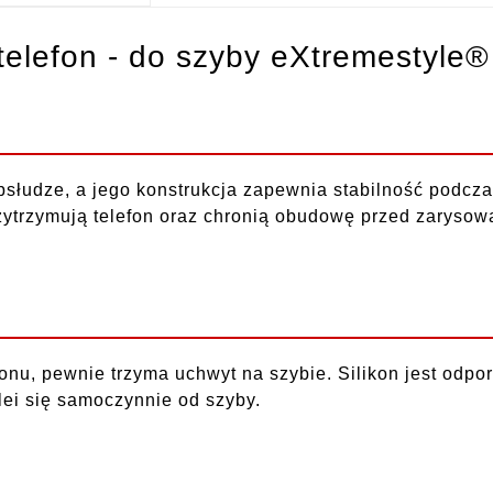
lefon - do szyby eXtremestyle® 
bsłudze, a jego konstrukcja zapewnia stabilność podcz
zytrzymują telefon oraz chronią obudowę przed zaryso
onu, pewnie trzyma uchwyt na szybie. Silikon jest odpo
lei się samoczynnie od szyby.