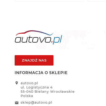
ZNAJDŹ NAS
INFORMACJA O SKLEPIE
location_on
autovo.pl
ul. Logistyczna 4
55-040 Bielany Wrocławskie
Polska
sklep@autovo.pl
email