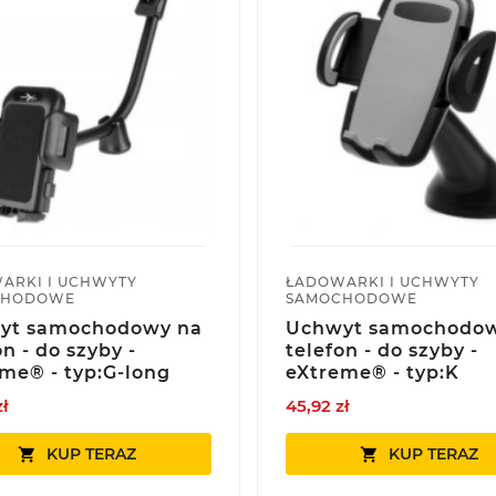
ARKI I UCHWYTY
ŁADOWARKI I UCHWYTY
CHODOWE
SAMOCHODOWE
yt samochodowy na
Uchwyt samochodow
on - do szyby -
telefon - do szyby -
me® - typ:G-long
eXtreme® - typ:K
zł
45,92 zł
KUP TERAZ
KUP TERAZ

