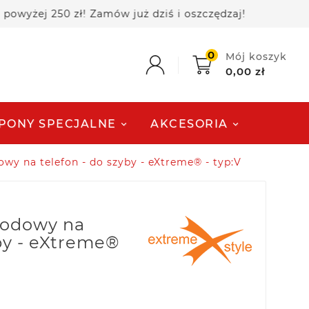
j 250 zł! Zamów już dziś i oszczędzaj!
🚚 Darmo
0
Mój koszyk
0,00 zł
PONY SPECJALNE
AKCESORIA
y na telefon - do szyby - eXtreme® - typ:V
odowy na
yby - eXtreme®