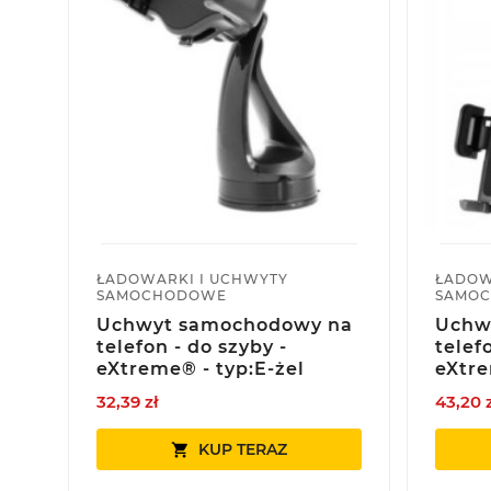
ŁADOWARKI I UCHWYTY
ŁADOW
SAMOCHODOWE
SAMO
Uchwyt samochodowy na
Uchw
telefon - do szyby -
telef
eXtreme® - typ:E-żel
eXtre
32,39 zł
43,20 
KUP TERAZ
