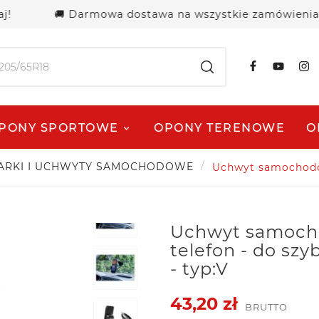
🚚 Darmowa dostawa na wszystkie zamówienia powyże
PONY SPORTOWE
OPONY TERENOWE
O
RKI I UCHWYTY SAMOCHODOWE
Uchwyt samochodow
Uchwyt samoch
telefon - do sz
- typ:V
43,20 zł
BRUTTO