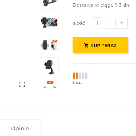
Dostawa w ciągu 1-3 dni
ILOŚĆ

KUP TERAZ
3 szt



Opinie