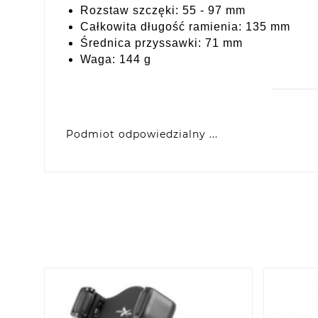
Rozstaw szczęki: 55 - 97 mm
Całkowita długość ramienia: 135 mm
Średnica przyssawki: 71 mm
Waga: 144 g
Podmiot odpowiedzialny ...
TKN CONNECT
ul. Aleksandra Orłowskiego 32, 04-830 Wars
detal@extremestyle.eu.pl