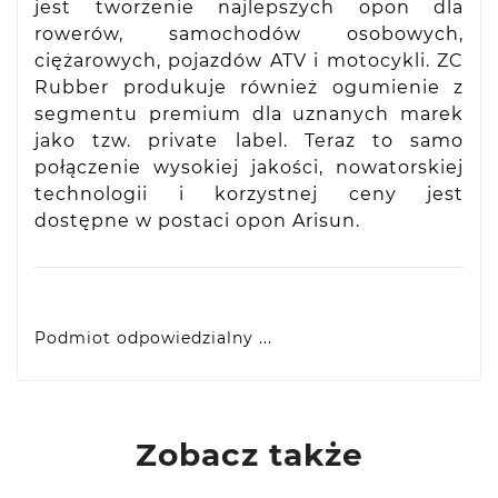
jest tworzenie najlepszych opon dla
rowerów, samochodów osobowych,
ciężarowych, pojazdów ATV i motocykli. ZC
Rubber produkuje również ogumienie z
segmentu premium dla uznanych marek
jako tzw. private label. Teraz to samo
połączenie wysokiej jakości, nowatorskiej
technologii i korzystnej ceny jest
dostępne w postaci opon Arisun.
Podmiot odpowiedzialny ...
VIDIS SA
ul. Logistyczna 4, 55-040 Bielany Wrocławskie,
produkty@racingtires.pl
PL
Zobacz także