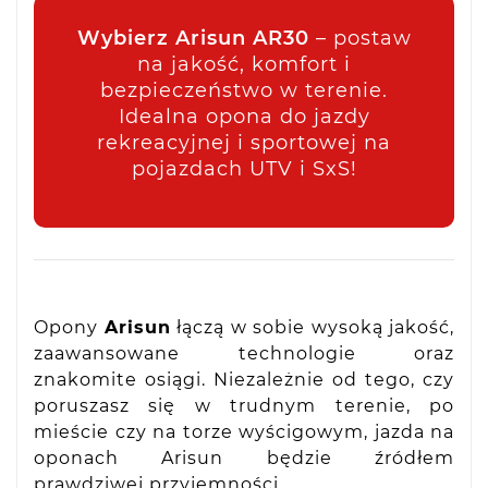
Wybierz Arisun AR30
– postaw
na jakość, komfort i
bezpieczeństwo w terenie.
Idealna opona do jazdy
rekreacyjnej i sportowej na
pojazdach UTV i SxS!
Opony
Arisun
łączą w sobie wysoką jakość,
zaawansowane technologie oraz
znakomite osiągi. Niezależnie od tego, czy
poruszasz się w trudnym terenie, po
mieście czy na torze wyścigowym, jazda na
oponach Arisun będzie źródłem
prawdziwej przyjemności.