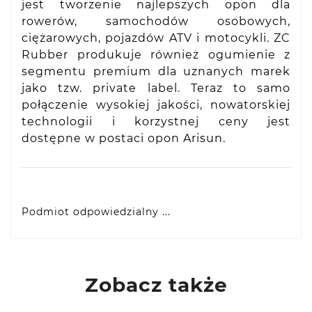
jest tworzenie najlepszych opon dla
rowerów, samochodów osobowych,
ciężarowych, pojazdów ATV i motocykli. ZC
Rubber produkuje również ogumienie z
segmentu premium dla uznanych marek
jako tzw. private label. Teraz to samo
połączenie wysokiej jakości, nowatorskiej
technologii i korzystnej ceny jest
dostępne w postaci opon Arisun.
Podmiot odpowiedzialny ...
VIDIS SA
ul. Logistyczna 4, 55-040 Bielany Wrocławskie,
produkty@racingtires.pl
PL
Zobacz także