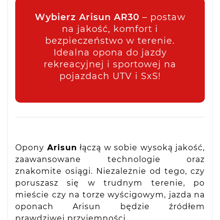
Wybierz Arisun AR30
– postaw
na jakość, komfort i
bezpieczeństwo w terenie.
Idealna opona do jazdy
rekreacyjnej i sportowej na
pojazdach UTV i SxS!
Opony
Arisun
łączą w sobie wysoką jakość,
zaawansowane technologie oraz
znakomite osiągi. Niezależnie od tego, czy
poruszasz się w trudnym terenie, po
mieście czy na torze wyścigowym, jazda na
oponach Arisun będzie źródłem
prawdziwej przyjemności.