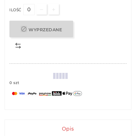
ILOŚĆ

WYPRZEDANE
0 szt
Opis