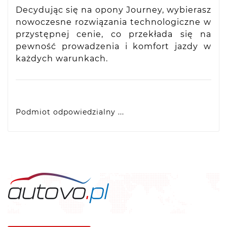
Decydując się na opony Journey, wybierasz
nowoczesne rozwiązania technologiczne w
przystępnej cenie, co przekłada się na
pewność prowadzenia i komfort jazdy w
każdych warunkach.
Podmiot odpowiedzialny ...
VIDIS SA
ul. Logistyczna 4, 55-040 Bielany Wrocławskie,
produkty@racingtires.pl
PL