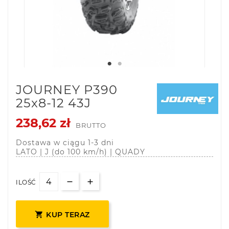
JOURNEY P390
25x8-12 43J
238,62 zł
BRUTTO
Dostawa w ciągu 1-3 dni
LATO | J (do 100 km/h) | QUADY
ILOŚĆ

KUP TERAZ