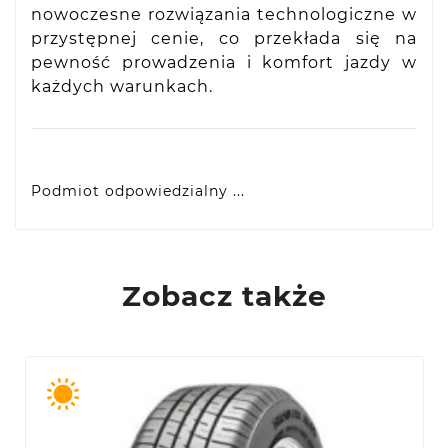
nowoczesne rozwiązania technologiczne w
przystępnej cenie, co przekłada się na
pewność prowadzenia i komfort jazdy w
każdych warunkach.
Podmiot odpowiedzialny ...
VIDIS SA
ul. Logistyczna 4, 55-040 Bielany Wrocławskie,
produkty@racingtires.pl
PL
Zobacz także