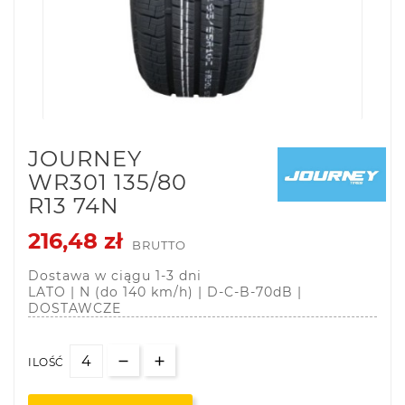
JOURNEY
WR301 135/80
R13 74N
216,48 zł
BRUTTO
Dostawa w ciągu 1-3 dni
LATO | N (do 140 km/h) | D-C-B-70dB |
DOSTAWCZE
ILOŚĆ