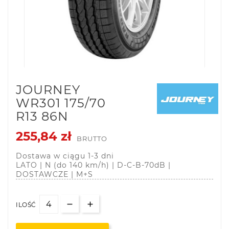
JOURNEY
WR301 175/70
R13 86N
255,84 zł
BRUTTO
Dostawa w ciągu 1-3 dni
LATO | N (do 140 km/h) | D-C-B-70dB |
DOSTAWCZE | M+S
ILOŚĆ