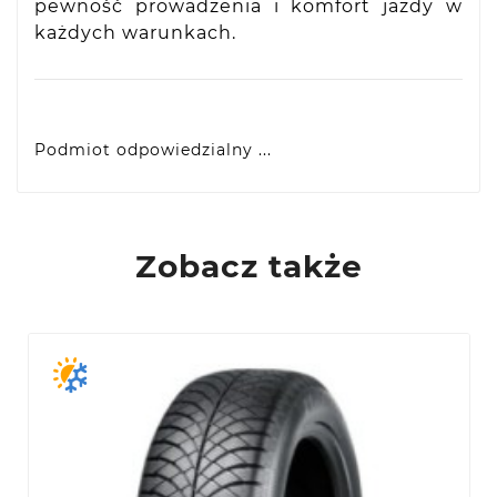
pewność prowadzenia i komfort jazdy w
każdych warunkach.
Podmiot odpowiedzialny ...
VIDIS SA
ul. Logistyczna 4, 55-040 Bielany Wrocławskie,
produkty@racingtires.pl
PL
Zobacz także