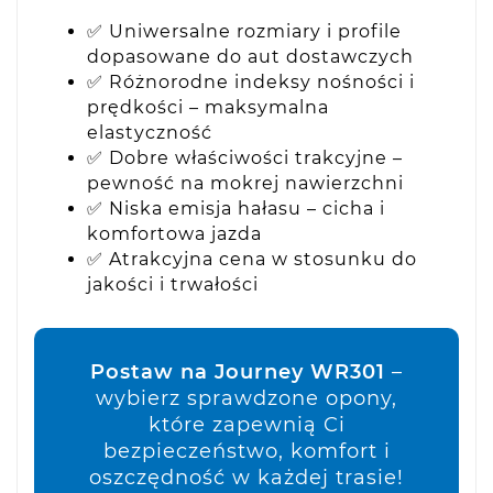
✅ Uniwersalne rozmiary i profile
dopasowane do aut dostawczych
✅ Różnorodne indeksy nośności i
prędkości – maksymalna
elastyczność
✅ Dobre właściwości trakcyjne –
pewność na mokrej nawierzchni
✅ Niska emisja hałasu – cicha i
komfortowa jazda
✅ Atrakcyjna cena w stosunku do
jakości i trwałości
Postaw na Journey WR301
–
wybierz sprawdzone opony,
które zapewnią Ci
bezpieczeństwo, komfort i
oszczędność w każdej trasie!