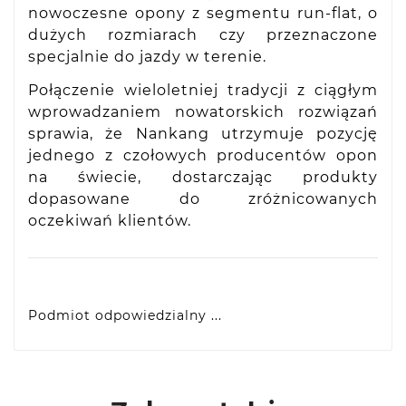
nowoczesne opony z segmentu run-flat, o
dużych rozmiarach czy przeznaczone
specjalnie do jazdy w terenie.
Połączenie wieloletniej tradycji z ciągłym
wprowadzaniem nowatorskich rozwiązań
sprawia, że Nankang utrzymuje pozycję
jednego z czołowych producentów opon
na świecie, dostarczając produkty
dopasowane do zróżnicowanych
oczekiwań klientów.
Podmiot odpowiedzialny ...
VIDIS SA
ul. Logistyczna 4, 55-040 Bielany Wrocławskie,
produkty@racingtires.pl
PL