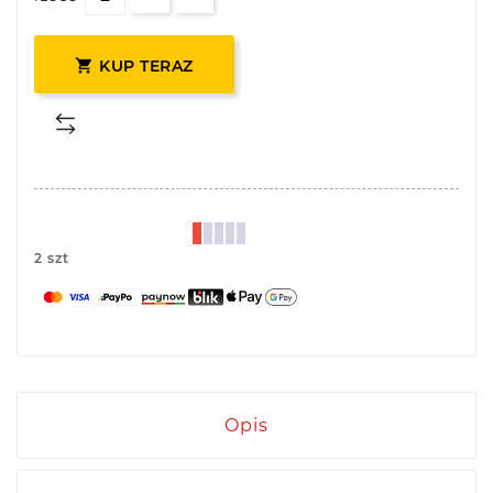

KUP TERAZ
2 szt
Opis