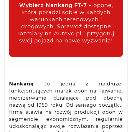
Wybierz Nankang FT-7
– oponę,
która poradzi sobie w każdych
warunkach terenowych i
drogowych. Sprawdź dostępne
rozmiary na Autovo.pl i przygotuj
swój pojazd na nowe wyzwania!
Nankang
to jedna z najdłużej
funkcjonujących marek opon na Tajwanie,
nieprzerwanie działająca pod obecną
nazwą od 1959 roku. Od samego początku
firma stawia na rozwój produkcji opon w
segmencie ekonomicznym, regularnie
udoskonalając swoje rozwiązania poprzez