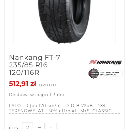
Nankang FT-7
235/85 R16
120/116R
512,91 zł
BRUTTO
Dostawa w ciągu 1-3 dni
LATO | R (do 170 km/h) | D-D-B-72dB | 4X4,
TERENOWE, AT - 50% offroad | M+S, CLASSIC
ILOŚĆ