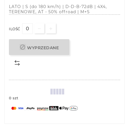
LATO | S (do 180 km/h) | D-D-B-72dB | 4X4,
TERENOWE, AT - 50% offroad | M+S
ILOŚĆ

WYPRZEDANE
0 szt