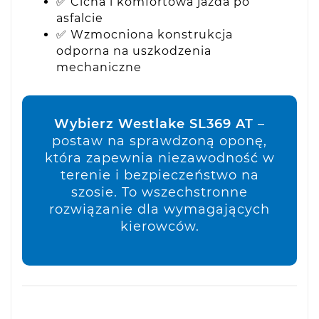
✅ Cicha i komfortowa jazda po
asfalcie
✅ Wzmocniona konstrukcja
odporna na uszkodzenia
mechaniczne
Wybierz Westlake SL369 AT
–
postaw na sprawdzoną oponę,
która zapewnia niezawodność w
terenie i bezpieczeństwo na
szosie. To wszechstronne
rozwiązanie dla wymagających
kierowców.