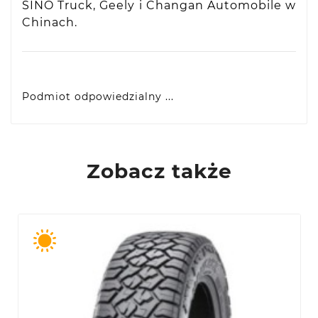
SINO Truck, Geely i Changan Automobile w
Chinach.
Podmiot odpowiedzialny ...
VIDIS SA
ul. Logistyczna 4, 55-040 Bielany Wrocławskie,
produkty@racingtires.pl
PL
Zobacz także