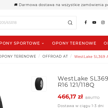
🚚 Darmowa dostawa na wszystkie zamówienia powyżej 
PONY SPORTOWE
OPONY TERENOWE
O
OPONY TERENOWE
OFFROAD AT
WestLake SL369 A
WestLake SL369
R16 121/118Q
466,17 zł
BRUTTO
Dostawa w ciągu 1-3 dni