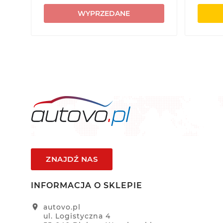
WYPRZEDANE
ZNAJDŹ NAS
INFORMACJA O SKLEPIE
location_on
autovo.pl
ul. Logistyczna 4