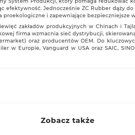
ny System Produkcji, który pomaga redukować kos
zając efektywność. Jednocześnie ZC Rubber dąży 
a proekologiczne i zapewniające bezpieczniejsze w
iewięć zakładów produkcyjnych w Chinach i Tajla
kowej firma wzmacnia sieć dystrybucji, skierowa
aftermarket) oraz producentów OEM. Do kluczowy
railer w Europie, Vanguard w USA oraz SAIC, SI
ie, PL
Zobacz także