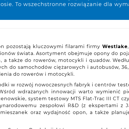
osie. To wszechstronne rozwiązanie dla wy
n pozostają kluczowymi filarami firmy
Westlake
gionów świata. Asortyment obejmuje opony do po
, a także do rowerów, motocykli i quadów. Wedł
nych do samochodów ciężarowych i autobusów, 36
enia do rowerów i motocykli.
dki w rozwój nowoczesnych fabryk i centrów test
 Wśród wdrażanych innowacji warto wymienić p
enowskie, system testowy MTS Flat-Trac III CT 
dzynarodowemu zespołowi R&D (z ekspertami z J
y mieszanek oraz wydajność opon, a także planu