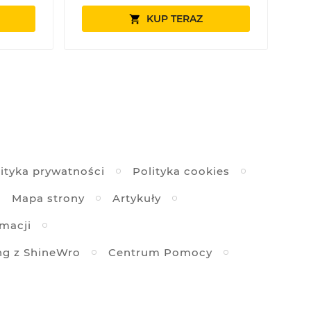
KUP TERAZ

ityka prywatności
Polityka cookies
Mapa strony
Artykuły
amacji
ng z ShineWro
Centrum Pomocy