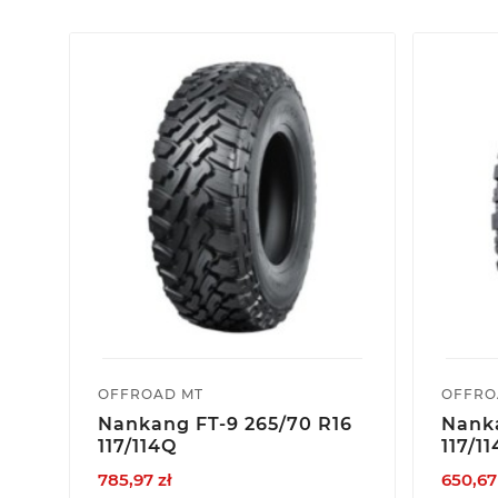
OFFROAD MT
OFFRO
Nankang FT-9 265/70 R16
Nanka
117/114Q
117/1
785,97 zł
650,67