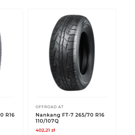
OFFROAD AT
OF
0 R16
Nankang FT-7 265/70 R16
Na
110/107Q
11
402,21 zł
40