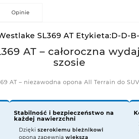
Opinie
 Westlake SL369 AT Etykieta:D-D-B
69 AT – całoroczna wydaj
szosie
69 AT – niezawodna opona All Terrain do SUV
Stabilność i bezpieczeństwo na
K
każdej nawierzchni
Dzięki
szerokiemu bieżnikowi
opona zapewnia
większą