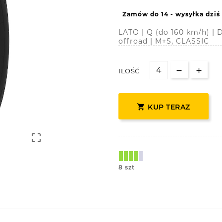
Zamów do 14 - wysyłka dziś
LATO | Q (do 160 km/h) |
offroad | M+S, CLASSIC
ILOŚĆ

KUP TERAZ

8 szt