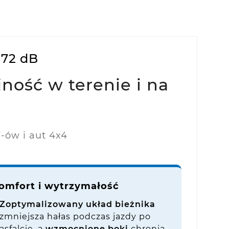
-72 dB
ność w terenie i na
-ów i aut 4x4
omfort i wytrzymałość
Zoptymalizowany układ bieżnika
zmniejsza hałas podczas jazdy po
asfalcie, a
wzmocnione boki
chronią