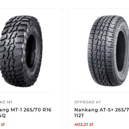
AD MT
OFFROAD AT
ng MT-1 265/70 R16
Nankang AT-5+ 265/7
14Q
112T
 zł
402,21 zł