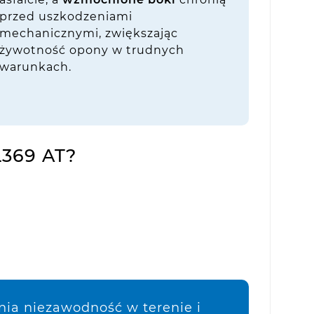
przed uszkodzeniami
mechanicznymi, zwiększając
żywotność opony w trudnych
warunkach.
L369 AT?
ia niezawodność w terenie i