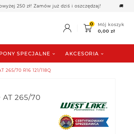
250 zł! Zamów już dziś i oszczędzaj!
🚚 Darmowa
0
Mój koszyk
0,00 zł
PONY SPECJALNE
AKCESORIA
T 265/70 R16 121/118Q
 AT 265/70