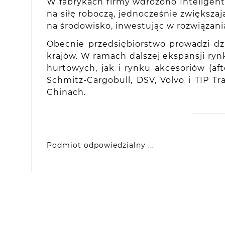
W fabrykach firmy wdrożono Inteligent
na siłę roboczą, jednocześnie zwięks
na środowisko, inwestując w rozwiązani
Obecnie przedsiębiorstwo prowadzi dz
krajów. W ramach dalszej ekspansji ryn
hurtowych, jak i rynku akcesoriów (
Schmitz-Cargobull, DSV, Volvo i TIP T
Chinach.
Podmiot odpowiedzialny ...
VIDIS SA
ul. Logistyczna 4, 55-040 Bielany Wrocławsk
produkty@racingtires.pl