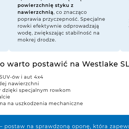
powierzchnię styku z
nawierzchnią
, co znacząco
poprawia przyczepność. Specjalne
rowki efektywnie odprowadzają
wodę, zwiększając stabilność na
mokrej drodze.
o warto postawić na Westlake S
 SUV-ów i aut 4x4
dej nawierzchni
 dzięki specjalnym rowkom
lcie
na na uszkodzenia mechaniczne
– postaw na sprawdzoną oponę, która zapewn