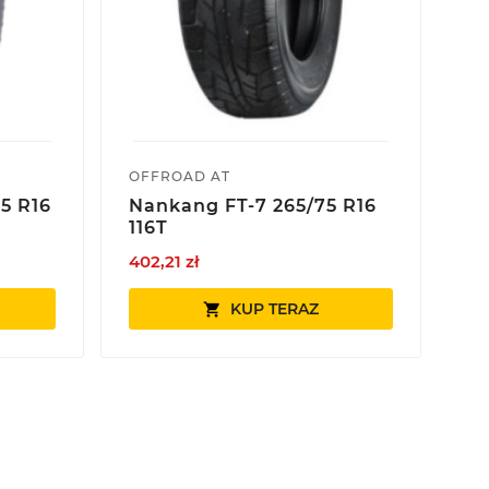
OFFROAD AT
OF
5 R16
Nankang FT-7 265/75 R16
W
116T
26
402,21 zł
54
KUP TERAZ
