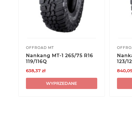
OFFROAD MT
OFFRO
Nankang MT-1 265/75 R16
Nanka
119/116Q
123/1
638,37 zł
840,09
WYPRZEDANE