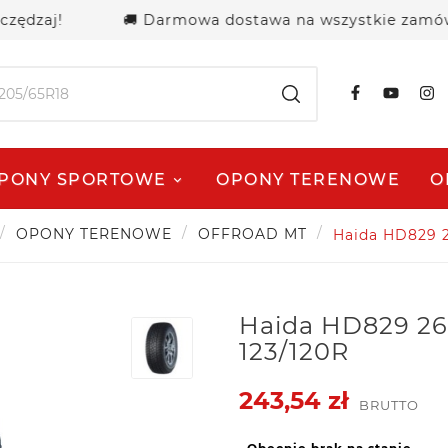
aj!
🚚 Darmowa dostawa na wszystkie zamówienia p
PONY SPORTOWE
OPONY TERENOWE
O
OPONY TERENOWE
OFFROAD MT
Haida HD829 2
Haida HD829 26
123/120R
243,54 zł
BRUTTO