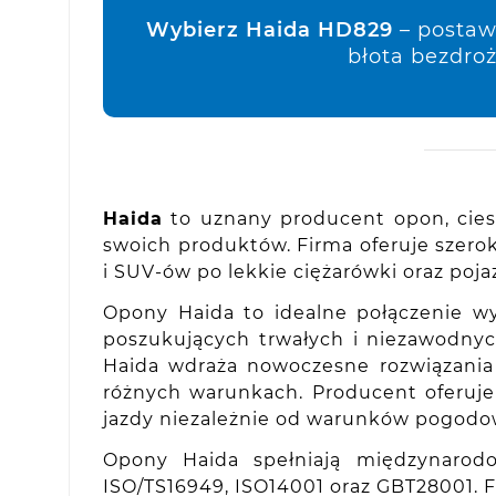
Wybierz Haida HD829
– postaw
błota bezdroż
Haida
to uznany producent opon, ciesz
swoich produktów. Firma oferuje sze
i SUV-ów po lekkie ciężarówki oraz poj
Opony Haida to idealne połączenie wy
poszukujących trwałych i niezawodnyc
Haida wdraża nowoczesne rozwiązania 
różnych warunkach. Producent oferuje 
jazdy niezależnie od warunków pogodow
Opony Haida spełniają międzynarodo
ISO/TS16949, ISO14001 oraz GBT28001. 