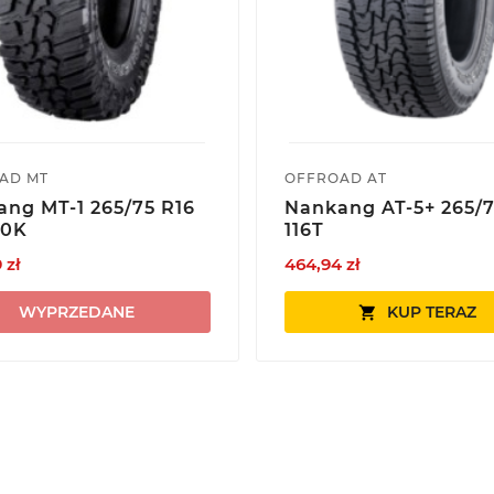
AD MT
OFFROAD AT
ng MT-1 265/75 R16
Nankang AT-5+ 265/7
20K
116T
 zł
464,94 zł
WYPRZEDANE
KUP TERAZ
