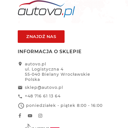
ZNAJDŹ NAS
INFORMACJA O SKLEPIE
location_on
autovo.pl
ul. Logistyczna 4
55-040 Bielany Wrocławskie
Polska
sklep@autovo.pl
email
+48 716 61 13 64
call
access_time
poniedziałek - piątek 8:00 - 16:00