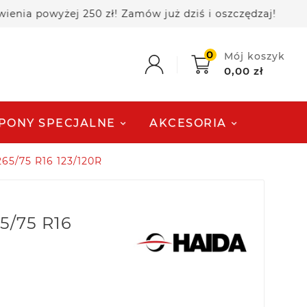
owyżej 250 zł! Zamów już dziś i oszczędzaj!
🚚 
0
Mój koszyk
0,00 zł
PONY SPECJALNE
AKCESORIA
65/75 R16 123/120R
5/75 R16