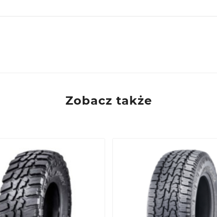
ie, PL
Zobacz także