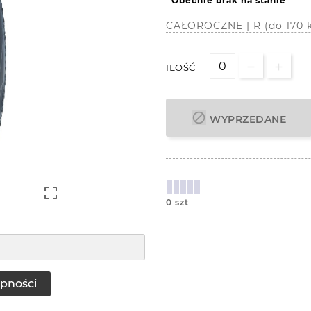
Obecnie brak na stanie
CAŁOROCZNE | R (do 170 
ILOŚĆ

WYPRZEDANE

0 szt
pności