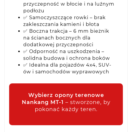
przyczepność w błocie i na luźnym
podłożu
✅ Samoczyszczące rowki – brak
zakleszczania kamieni i błota
✅ Boczna trakcja – 6 mm bieżnik
na ścianach bocznych dla
dodatkowej przyczepności
✅ Odporność na uszkodzenia –
solidna budowa i ochrona boków
✅ Idealna dla pojazdów 4x4, SUV-
ów i samochodów wyprawowych
Wybierz opony terenowe
Nankang MT-1
– stworzone, by
pokonać każdy teren.