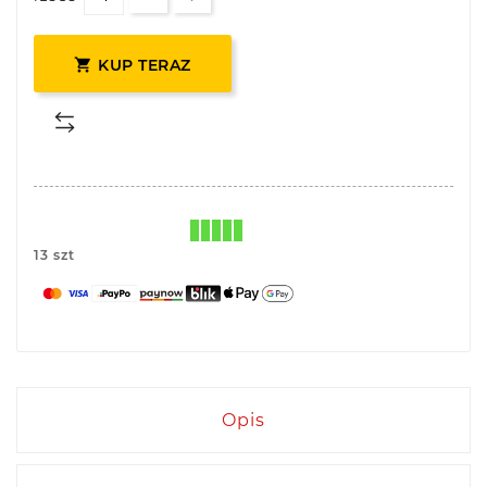

KUP TERAZ
13 szt
Opis