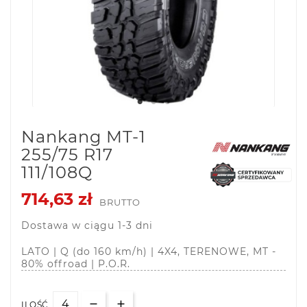
Nankang MT-1
255/75 R17
111/108Q
714,63 zł
BRUTTO
Dostawa w ciągu 1-3 dni
LATO | Q (do 160 km/h) | 4X4, TERENOWE, MT -
80% offroad | P.O.R.
ILOŚĆ