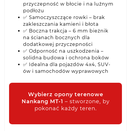
przyczepność w błocie i na luźnym
podłożu
✅ Samoczyszczące rowki – brak
zakleszczania kamieni i błota
✅ Boczna trakcja – 6 mm bieżnik
na ścianach bocznych dla
dodatkowej przyczepności
✅ Odporność na uszkodzenia –
solidna budowa i ochrona boków
✅ Idealna dla pojazdów 4x4, SUV-
ów i samochodów wyprawowych
Wybierz opony terenowe
Nankang MT-1
– stworzone, by
pokonać każdy teren.