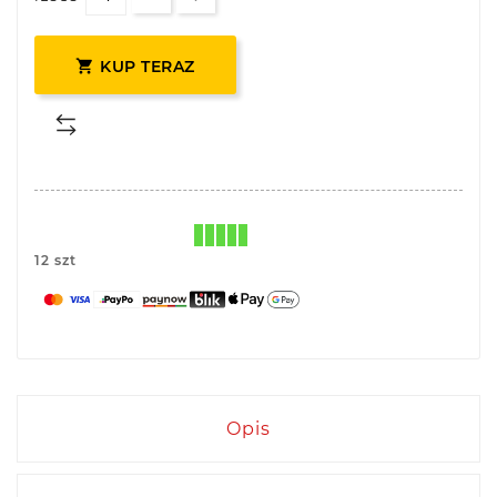

KUP TERAZ
12 szt
Opis