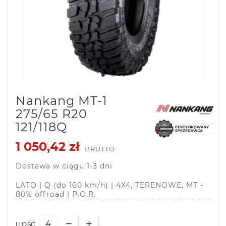
Nankang MT-1
275/65 R20
121/118Q
1 050,42 zł
BRUTTO
Dostawa w ciągu 1-3 dni
LATO | Q (do 160 km/h) | 4X4, TERENOWE, MT -
80% offroad | P.O.R.
ILOŚĆ