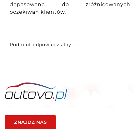
dopasowane do zróżnicowanych
oczekiwań klientów.
Podmiot odpowiedzialny ...
VIDIS SA
ul. Logistyczna 4, 55-040 Bielany Wrocławskie,
produkty@racingtires.pl
PL
ZNAJDŹ NAS