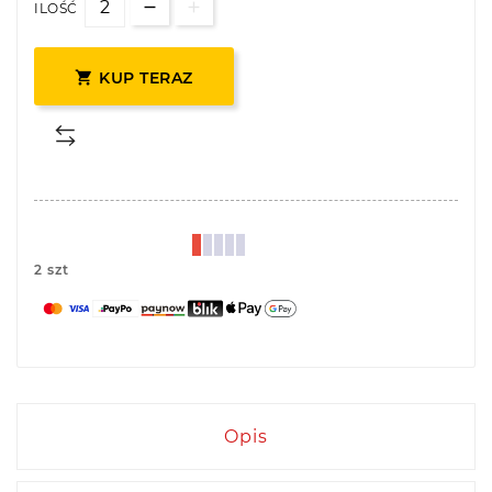
ILOŚĆ

KUP TERAZ
2 szt
Opis