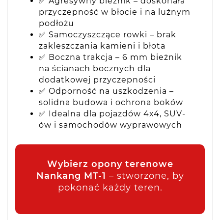
✅ Agresywny bieżnik – doskonała
przyczepność w błocie i na luźnym
podłożu
✅ Samoczyszczące rowki – brak
zakleszczania kamieni i błota
✅ Boczna trakcja – 6 mm bieżnik
na ścianach bocznych dla
dodatkowej przyczepności
✅ Odporność na uszkodzenia –
solidna budowa i ochrona boków
✅ Idealna dla pojazdów 4x4, SUV-
ów i samochodów wyprawowych
Wybierz opony terenowe
Nankang MT-1
– stworzone, by
pokonać każdy teren.