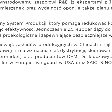
dzynarodowemu zespołowi R&D (z ekspertami z J
y mieszanek oraz wydajność opon, a także planu
ny System Produkcji, który pomaga redukować kos
zając efektywność. Jednocześnie ZC Rubber dąży 
a proekologiczne i zapewniające bezpieczniejsze w
iewięć zakładów produkcyjnych w Chinach i Tajla
kowej firma wzmacnia sieć dystrybucji, skierowa
aftermarket) oraz producentów OEM. Do kluczowy
railer w Europie, Vanguard w USA oraz SAIC, SI
ie, PL