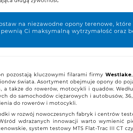
ająca długą żywotność
ostaw na niezawodne opony terenowe, które 
apewnią Ci maksymalną wytrzymałość oraz b
n pozostają kluczowymi filarami firmy
Westlake
gionów świata. Asortyment obejmuje opony do po
, a także do rowerów, motocykli i quadów. Wedł
nych do samochodów ciężarowych i autobusów, 36
enia do rowerów i motocykli.
dki w rozwój nowoczesnych fabryk i centrów test
 Wśród wdrażanych innowacji warto wymienić p
enowskie, system testowy MTS Flat-Trac III CT 