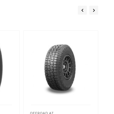


OFFROAD AT
OP