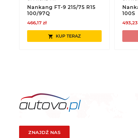
Nankang FT-9 215/75 R15
Nanka
100/97Q
100S
466,17 zł
493,23
KUP TERAZ

ZNAJDŹ NAS