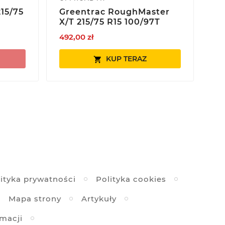
15/75
Greentrac RoughMaster
Na
X/T 215/75 R15 100/97T
1
492,00 zł
33
KUP TERAZ

ityka prywatności
Polityka cookies
Mapa strony
Artykuły
amacji