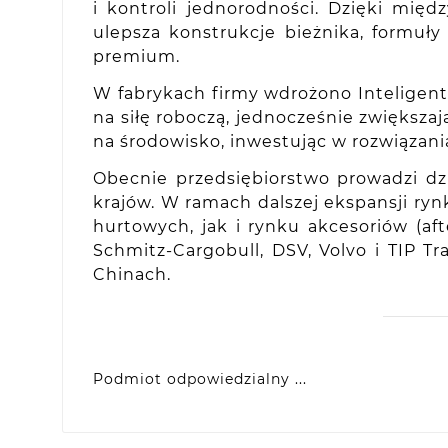
i kontroli jednorodności. Dzięki mię
ulepsza konstrukcje bieżnika, formuł
premium.
W fabrykach firmy wdrożono Inteligent
na siłę roboczą, jednocześnie zwięks
na środowisko, inwestując w rozwiązani
Obecnie przedsiębiorstwo prowadzi dz
krajów. W ramach dalszej ekspansji ryn
hurtowych, jak i rynku akcesoriów (
Schmitz-Cargobull, DSV, Volvo i TIP T
Chinach.
Podmiot odpowiedzialny ...
VIDIS SA
ul. Logistyczna 4, 55-040 Bielany Wrocławsk
produkty@racingtires.pl