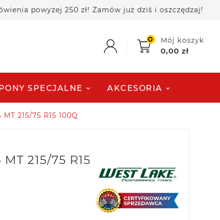
powyżej 250 zł! Zamów już dziś i oszczędzaj!
🚚
0
Mój koszyk
0,00 zł
PONY SPECJALNE
AKCESORIA
 MT 215/75 R15 100Q
 MT 215/75 R15