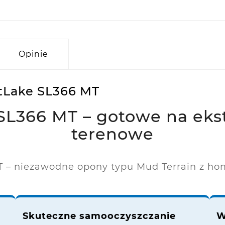
Opinie
tLake SL366 MT
SL366 MT – gotowe na eks
terenowe
 – niezawodne opony typu Mud Terrain z h
Skuteczne samooczyszczanie
W