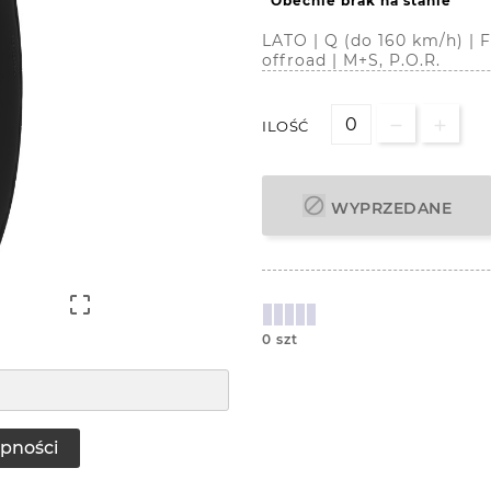
Obecnie brak na stanie
LATO | Q (do 160 km/h) |
offroad | M+S, P.O.R.
ILOŚĆ

WYPRZEDANE

0 szt
pności