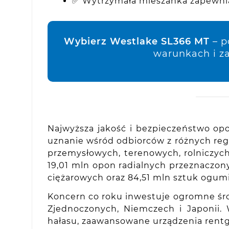
✅ Wytrzymała mieszanka zapewni
Wybierz Westlake SL366 MT
– p
warunkach i z
Najwyższa jakość i bezpieczeństwo opo
uznanie wśród odbiorców z różnych re
przemysłowych, terenowych, rolniczych
19,01 mln opon radialnych przeznaczo
ciężarowych oraz 84,51 mln sztuk ogumi
Koncern co roku inwestuje ogromne śro
Zjednoczonych, Niemczech i Japonii.
hałasu, zaawansowane urządzenia rentg