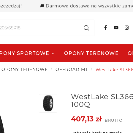
zaj!
🚚 Darmowa dostawa na wszystkie zamówienia 
PONY SPORTOWE
OPONY TERENOWE
O
OPONY TERENOWE
OFFROAD MT
WestLake SL366
WestLake SL366
100Q
407,13 zł
BRUTTO