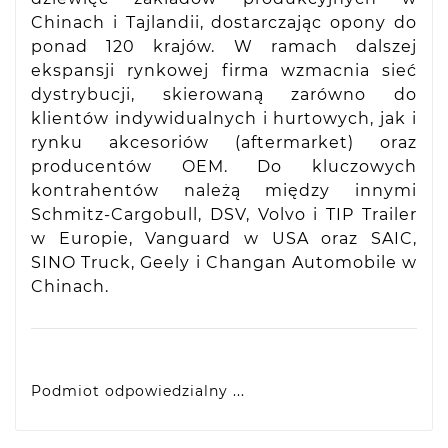
Chinach i Tajlandii, dostarczając opony do
ponad 120 krajów. W ramach dalszej
ekspansji rynkowej firma wzmacnia sieć
dystrybucji, skierowaną zarówno do
klientów indywidualnych i hurtowych, jak i
rynku akcesoriów (aftermarket) oraz
producentów OEM. Do kluczowych
kontrahentów należą między innymi
Schmitz-Cargobull, DSV, Volvo i TIP Trailer
w Europie, Vanguard w USA oraz SAIC,
SINO Truck, Geely i Changan Automobile w
Chinach.
Podmiot odpowiedzialny ...
VIDIS SA
ul. Logistyczna 4, 55-040 Bielany Wrocławskie,
produkty@racingtires.pl
PL