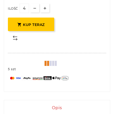
ILOŚĆ

KUP TERAZ
5 szt
Opis