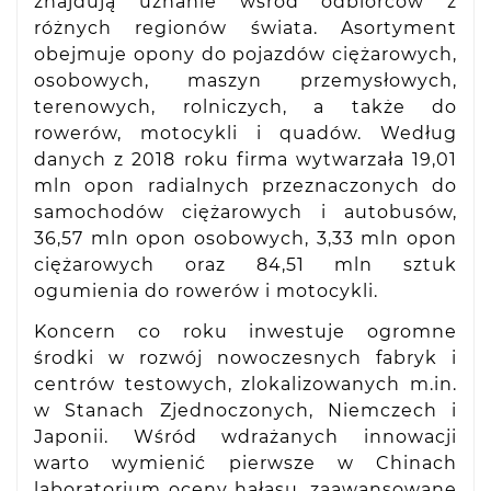
znajdują uznanie wśród odbiorców z
różnych regionów świata. Asortyment
obejmuje opony do pojazdów ciężarowych,
osobowych, maszyn przemysłowych,
terenowych, rolniczych, a także do
rowerów, motocykli i quadów. Według
danych z 2018 roku firma wytwarzała 19,01
mln opon radialnych przeznaczonych do
samochodów ciężarowych i autobusów,
36,57 mln opon osobowych, 3,33 mln opon
ciężarowych oraz 84,51 mln sztuk
ogumienia do rowerów i motocykli.
Koncern co roku inwestuje ogromne
środki w rozwój nowoczesnych fabryk i
centrów testowych, zlokalizowanych m.in.
w Stanach Zjednoczonych, Niemczech i
Japonii. Wśród wdrażanych innowacji
warto wymienić pierwsze w Chinach
laboratorium oceny hałasu, zaawansowane