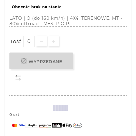
Obecnie brak na stanie
LATO | Q (do 160 km/h) | 4X4, TERENOWE, MT -
80% offroad | M+S, P.O.R.
ILOŚĆ

WYPRZEDANE
0 szt