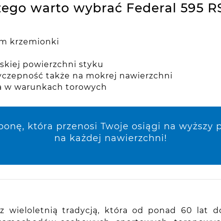
zego warto wybrać Federal 595 R
em krzemionki
skiej powierzchni styku
yczepność także na mokrej nawierzchni
a w warunkach torowych
ponę, która przenosi Twoje osiągi na wyższy 
na każdej nawierzchni!
ieloletnią tradycją, która od ponad 60 lat dos