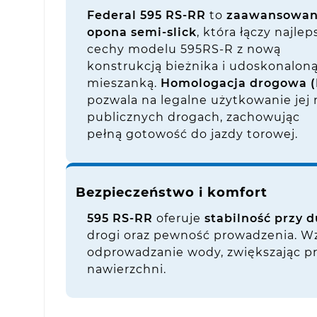
Federal 595 RS-RR
to
zaawansowa
opona semi-slick
, która łączy najlep
cechy modelu 595RS-R z nową
konstrukcją bieżnika i udoskonalon
mieszanką.
Homologacja drogowa (
pozwala na legalne użytkowanie jej 
publicznych drogach, zachowując
pełną gotowość do jazdy torowej.
Bezpieczeństwo i komfort
595 RS-RR
oferuje
stabilność przy 
drogi oraz pewność prowadzenia. Wz
odprowadzanie wody, zwiększając p
nawierzchni.