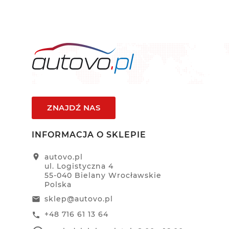
ZNAJDŹ NAS
INFORMACJA O SKLEPIE
location_on
autovo.pl
ul. Logistyczna 4
55-040 Bielany Wrocławskie
Polska
sklep@autovo.pl
email
+48 716 61 13 64
call