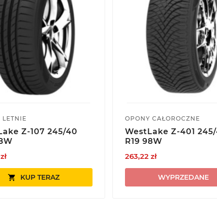
 LETNIE
OPONY CAŁOROCZNE
ake Z-107 245/40
WestLake Z-401 245
98W
R19 98W
zł
263,22 zł
KUP TERAZ
WYPRZEDANE
