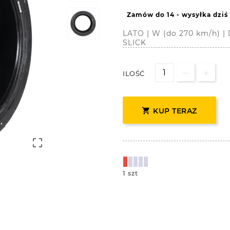
Zamów do 14 - wysyłka dziś
LATO | W (do 270 km/h) 
SLICK
ILOŚĆ

KUP TERAZ

1 szt