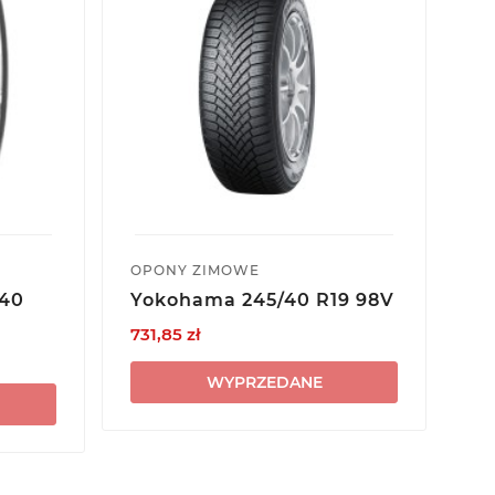
OPONY ZIMOWE
OP
/40
Yokohama 245/40 R19 98V
Na
R1
731,85 zł
35
WYPRZEDANE