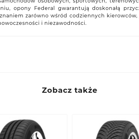
o samochodów osobowych, sportowych, terenowyc
iu, opony Federal gwarantują doskonałą przyc
uznaniem zarówno wśród codziennych kierowców, 
, nowoczesności i niezawodności.
ie, PL
Zobacz także