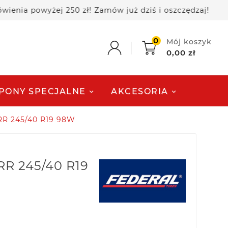
 powyżej 250 zł! Zamów już dziś i oszczędzaj!

0
Mój koszyk
0,00 zł
PONY SPECJALNE
AKCESORIA
RR 245/40 R19 98W
RR 245/40 R19