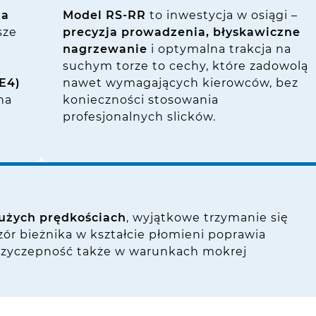
na
Model RS-RR
to inwestycja w osiągi –
sze
precyzja prowadzenia, błyskawiczne
nagrzewanie
i optymalna trakcja na
ą
suchym torze to cechy, które zadowolą
E4)
nawet wymagających kierowców, bez
na
konieczności stosowania
profesjonalnych slicków.
dużych prędkościach
, wyjątkowe trzymanie się
ór bieżnika w kształcie płomieni poprawia
rzyczepność także w warunkach mokrej