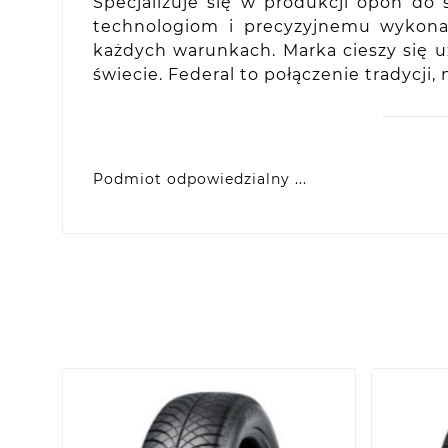
Specjalizuje się w produkcji opon d
technologiom i precyzyjnemu wykonan
każdych warunkach. Marka cieszy się 
świecie. Federal to połączenie tradycji
Podmiot odpowiedzialny ...
VIDIS SA
ul. Logistyczna 4, 55-040 Bielany Wrocławsk
produkty@racingtires.pl