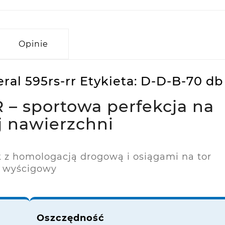
Opinie
al 595rs-rr Etykieta: D-D-B-70 db
 – sportowa perfekcja na
j nawierzchni
k z homologacją drogową i osiągami na tor
wyścigowy
Oszczędność