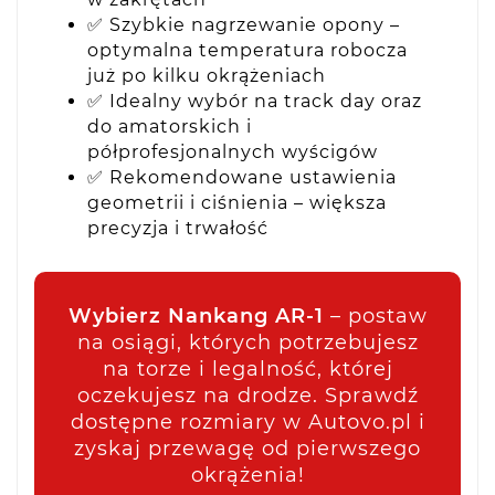
✅ Szybkie nagrzewanie opony –
optymalna temperatura robocza
już po kilku okrążeniach
✅ Idealny wybór na track day oraz
do amatorskich i
półprofesjonalnych wyścigów
✅ Rekomendowane ustawienia
geometrii i ciśnienia – większa
precyzja i trwałość
Wybierz Nankang AR-1
– postaw
na osiągi, których potrzebujesz
na torze i legalność, której
oczekujesz na drodze. Sprawdź
dostępne rozmiary w Autovo.pl i
zyskaj przewagę od pierwszego
okrążenia!