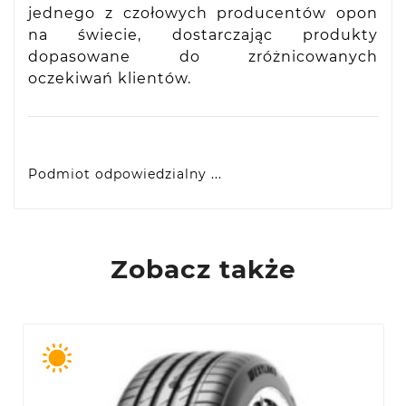
jednego z czołowych producentów opon
na świecie, dostarczając produkty
dopasowane do zróżnicowanych
oczekiwań klientów.
Podmiot odpowiedzialny ...
VIDIS SA
ul. Logistyczna 4, 55-040 Bielany Wrocławskie,
produkty@racingtires.pl
PL
Zobacz także