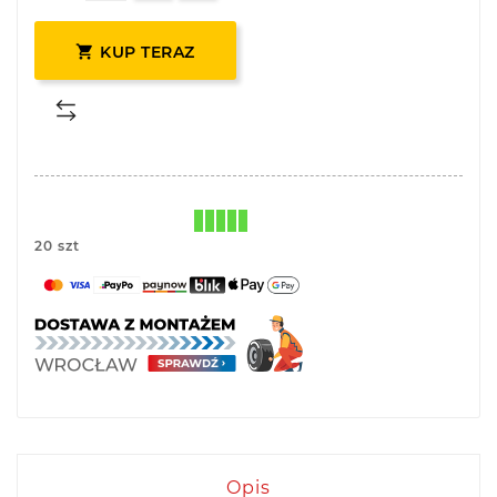

KUP TERAZ
20 szt
Opis