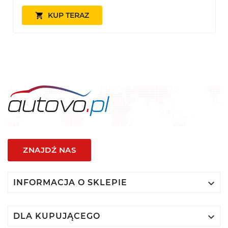
KUP TERAZ

ZNAJDŹ NAS

INFORMACJA O SKLEPIE

DLA KUPUJĄCEGO