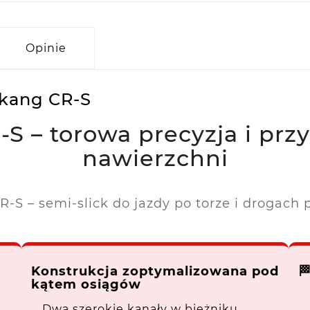
Opinie
kang CR-S
 – torowa precyzja i prz
nawierzchni
-S – semi-slick do jazdy po torze i drogach 
Konstrukcja zoptymalizowana pod

kątem osiągów
Dwa szerokie kanały w bieżniku