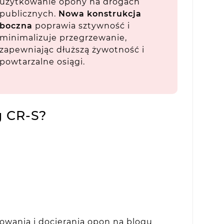
użytkowanie opony na drogach
publicznych.
Nowa konstrukcja
boczna
poprawia sztywność i
minimalizuje przegrzewanie,
zapewniając dłuższą żywotność i
powtarzalne osiągi.
 CR-S?
owania i docierania opon na blogu