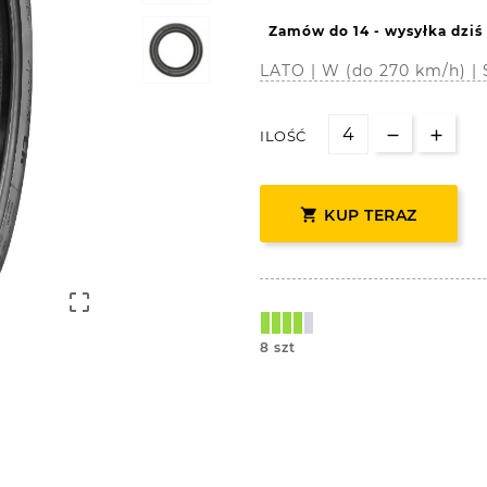
Zamów do 14 - wysyłka dziś
LATO | W (do 270 km/h) 
ILOŚĆ

KUP TERAZ

8 szt