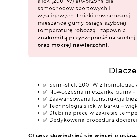
slick (200TW) stworzona dla
samochodów sportowych i
wyścigowych. Dzięki nowoczesnej
mieszance gumy osiąga szybciej
temperaturę roboczą i zapewnia
znakomitą przyczepność na suchej
oraz mokrej nawierzchni
.
Dlacz
✅ Semi-slick 200TW z homologacj
✅ Nowoczesna mieszanka gumy – 
✅ Zaawansowana konstrukcja bież
✅ Technologia slick w barku – wi
✅ Stabilna praca w zakresie tempe
✅ Dedykowana procedura docierani
Chcesz dowiedzieć się więcej o osią