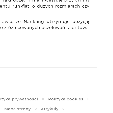
ć na drodze. Firma inwestuje przy tym w
tu run-flat, o dużych rozmiarach czy
prawia, że Nankang utrzymuje pozycję
o zróżnicowanych oczekiwań klientów.
ityka prywatności
Polityka cookies
Mapa strony
Artykuły