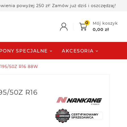
 powyżej 250 zł! Zamów już dziś i oszczędzaj!

0
Mój koszyk
0,00 zł
PONY SPECJALNE
AKCESORIA
195/50Z R16 88W
95/50Z R16