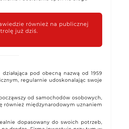
awiedzie również na publicznej
rolę już dziś.
e działająca pod obecną nazwą od 1959
cznym, regularnie udoskonalając swoje
 począwszy od samochodów osobowych,
y się również międzynarodowym uznaniem
ealnie dopasowany do swoich potrzeb,