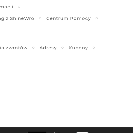
amacji
ng z ShineWro
Centrum Pomocy
ia zwrotów
Adresy
Kupony