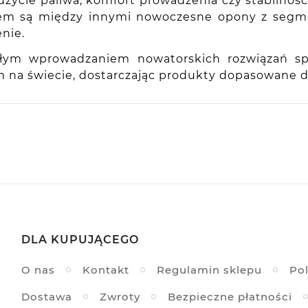
użycie paliwa, komfort prowadzenia czy stabilnoś
tem są między innymi nowoczesne opony z segmen
nie.
ciągłym wprowadzaniem nowatorskich rozwiązań s
 na świecie, dostarczając produkty dopasowane d
ie, PL
DLA KUPUJĄCEGO
O nas
Kontakt
Regulamin sklepu
Pol
Dostawa
Zwroty
Bezpieczne płatności