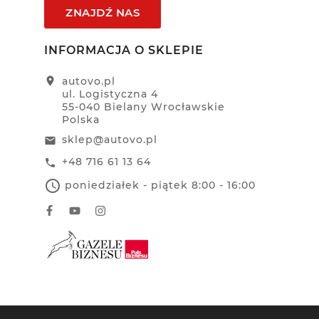
ZNAJDŹ NAS
INFORMACJA O SKLEPIE
location_on
autovo.pl
ul. Logistyczna 4
55-040 Bielany Wrocławskie
Polska
sklep@autovo.pl
email
+48 716 61 13 64
call
access_time
poniedziałek - piątek 8:00 - 16:00