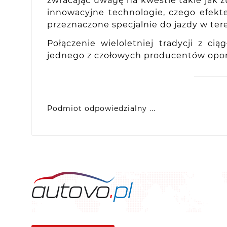
zwracając uwagę na kwestie takie jak z
innowacyjne technologie, czego efek
przeznaczone specjalnie do jazdy w tere
Połączenie wieloletniej tradycji z 
jednego z czołowych producentów opon
Podmiot odpowiedzialny ...
VIDIS SA
ul. Logistyczna 4, 55-040 Bielany Wrocławsk
produkty@racingtires.pl