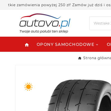
ie zamówienia powyżej 250 zł! Zamów już dziś i oszczęd
OPONY SAMOCHODOWE
O
home
Strona główn