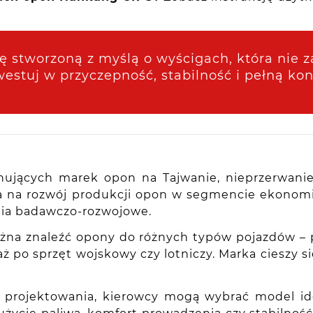
 stworzoną z myślą o wyścigach, która nie z
estuj w przyczepność, stabilność i pełną kont
onujących marek opon na Tajwanie, nieprzerwani
a na rozwój produkcji opon w segmencie ekonomi
nia badawczo-rozwojowe.
na znaleźć opony do różnych typów pojazdów –
aż po sprzęt wojskowy czy lotniczy. Marka ciesz
 projektowania, kierowcy mogą wybrać model id