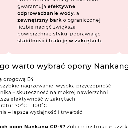
gwarantują
efektywne
odprowadzanie wody
, a
zewnętrzny bark
o ograniczonej
liczbie nacięć zwiększa
powierzchnię styku, poprawiając
stabilność i trakcję w zakrętach
.
ego warto wybrać opony Nankang
ą drogową E4
szybkie nagrzewanie, wysoka przyczepność
nika – skuteczność na mokrej nawierzchni
ększa efektywność w zakrętach
ratur 70°C – 100°C
a – lepsza wydajność i trwałość
gach opon Nankang CR-S?
Zobacz instrukcję użytk