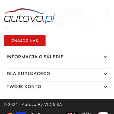
ZNAJDŹ NAS

INFORMACJA O SKLEPIE

DLA KUPUJĄCEGO

TWOJE KONTO
© 2024 - Autovo By VIDIS SA