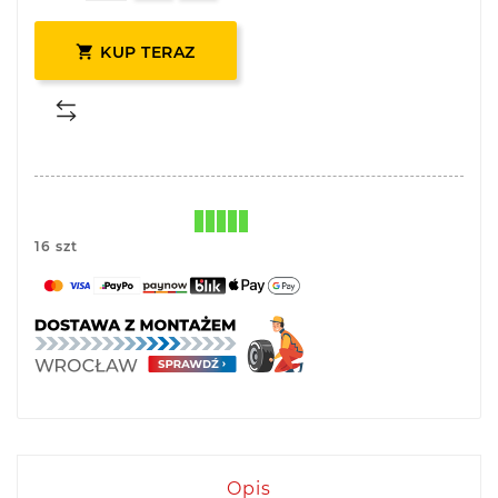

KUP TERAZ
16 szt
Opis