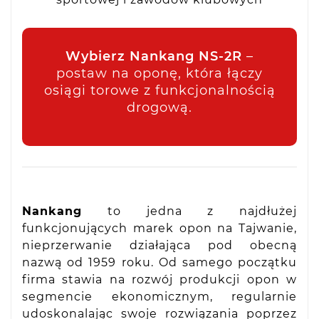
Wybierz Nankang NS-2R
–
postaw na oponę, która łączy
osiągi torowe z funkcjonalnością
drogową.
Nankang
to jedna z najdłużej
funkcjonujących marek opon na Tajwanie,
nieprzerwanie działająca pod obecną
nazwą od 1959 roku. Od samego początku
firma stawia na rozwój produkcji opon w
segmencie ekonomicznym, regularnie
udoskonalając swoje rozwiązania poprzez