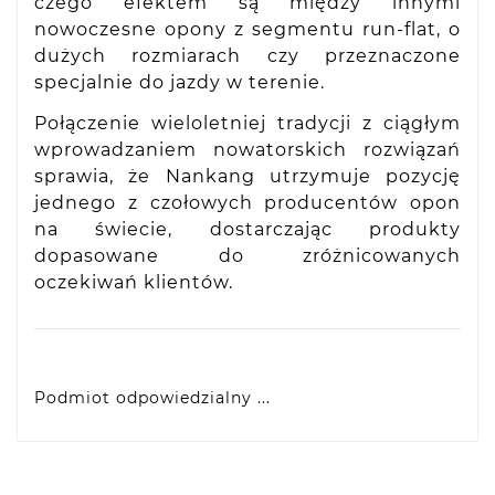
czego efektem są między innymi
nowoczesne opony z segmentu run-flat, o
dużych rozmiarach czy przeznaczone
specjalnie do jazdy w terenie.
Połączenie wieloletniej tradycji z ciągłym
wprowadzaniem nowatorskich rozwiązań
sprawia, że Nankang utrzymuje pozycję
jednego z czołowych producentów opon
na świecie, dostarczając produkty
dopasowane do zróżnicowanych
oczekiwań klientów.
Podmiot odpowiedzialny ...
VIDIS SA
ul. Logistyczna 4, 55-040 Bielany Wrocławskie,
produkty@racingtires.pl
PL