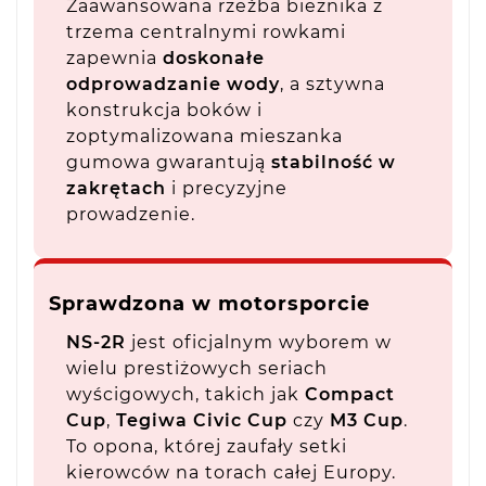
Zaawansowana rzeźba bieżnika z
trzema centralnymi rowkami
zapewnia
doskonałe
odprowadzanie wody
, a sztywna
konstrukcja boków i
zoptymalizowana mieszanka
gumowa gwarantują
stabilność w
zakrętach
i precyzyjne
prowadzenie.
Sprawdzona w motorsporcie
NS-2R
jest oficjalnym wyborem w
wielu prestiżowych seriach
wyścigowych, takich jak
Compact
Cup
,
Tegiwa Civic Cup
czy
M3 Cup
.
To opona, której zaufały setki
kierowców na torach całej Europy.