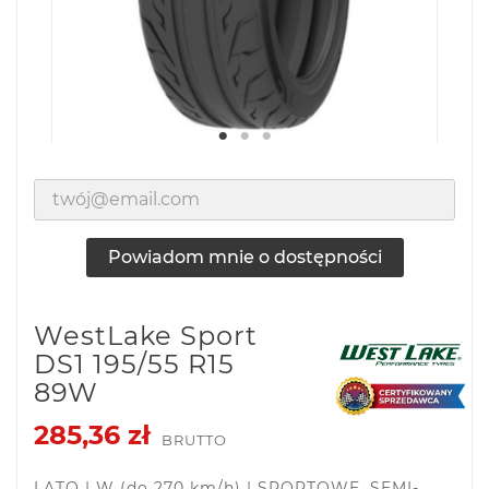
Powiadom mnie o dostępności
WestLake Sport
DS1 195/55 R15
89W
285,36 zł
BRUTTO
LATO | W (do 270 km/h) | SPORTOWE, SEMI-