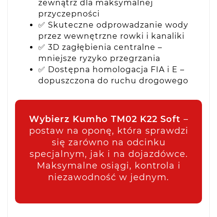
zewnątrz dla maksymalnej
przyczepności
✅ Skuteczne odprowadzanie wody
przez wewnętrzne rowki i kanaliki
✅ 3D zagłębienia centralne –
mniejsze ryzyko przegrzania
✅ Dostępna homologacja FIA i E –
dopuszczona do ruchu drogowego
Wybierz Kumho TM02 K22 Soft
–
postaw na oponę, która sprawdzi
się zarówno na odcinku
specjalnym, jak i na dojazdówce.
Maksymalne osiągi, kontrola i
niezawodność w jednym.