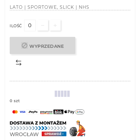
LATO | SPORTOWE, SLICK | NHS
ILOŚĆ

WYPRZEDANE
0 szt