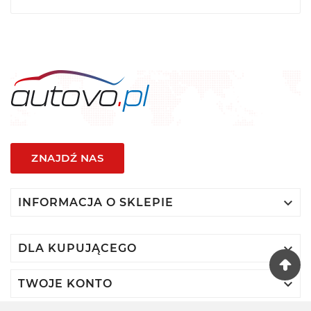
Kumho Tire Europe GmbH Oddział w Polsce
Aleje Jerozolimskie 123a, 02-017 Warszawa,
a.swiatek@kumhotire.com
Polska
ZNAJDŹ NAS

INFORMACJA O SKLEPIE

DLA KUPUJĄCEGO

TWOJE KONTO