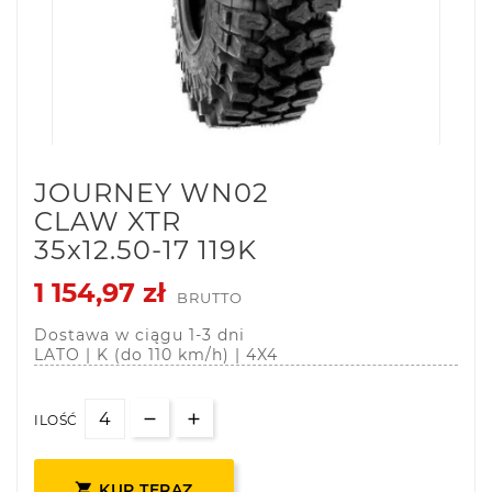
JOURNEY WN02
CLAW XTR
35x12.50-17 119K
1 154,97 zł
BRUTTO
Dostawa w ciągu 1-3 dni
LATO | K (do 110 km/h) | 4X4
ILOŚĆ

KUP TERAZ