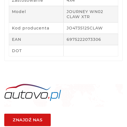
Zastosowanie
4X4
Model
JOURNEY WN02
CLAW XTR
Kod producenta
JO4735125CLAW
EAN
6975222073306
DOT
ZNAJDŹ NAS