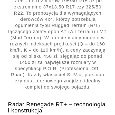
RT+ – od rozmiarów 195/80 R15 aż po
ekstremalne 37x13.50 R17 czy 325/50
R22. To propozycja dla wymagających
kierowców 4x4, którzy potrzebują
ogumienia typu Rugged Terrain (R/T)
łączącego zalety opon AT (All Terrain) i MT
(Mud Terrain). W ofercie mamy modele w
różnych indeksach prędkości (Q – do 160
km/h, K – do 110 km/h), a ceny zaczynają
się od blisku 450 zł, sięgając do ponad
1400 zł za największe rozmiary w
specyfikacji P.O.R. (Professional Off-
Road). Każdy właściciel SUV-a, pick-upa
czy auta terenowego znajdzie idealny
komplet do swojego pojazdu.
Radar Renegade RT+ – technologia
i konstrukcja