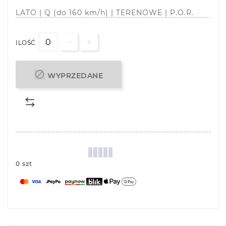
LATO | Q (do 160 km/h) | TERENOWE | P.O.R.
ILOŚĆ

WYPRZEDANE
0 szt