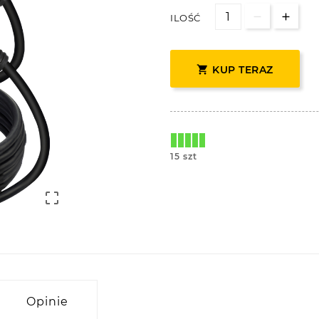
ILOŚĆ

KUP TERAZ
15 szt

Opinie