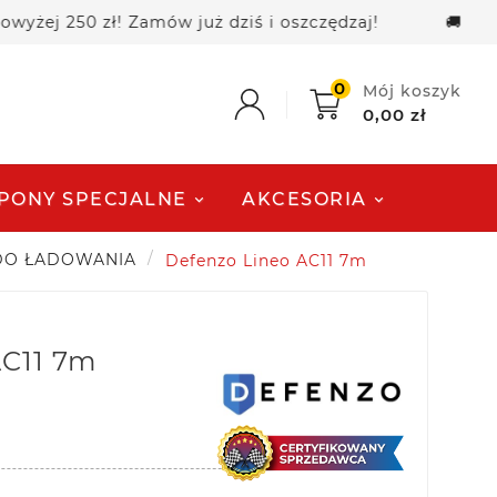
j 250 zł! Zamów już dziś i oszczędzaj!
🚚 Darmow
0
Mój koszyk
0,00 zł
PONY SPECJALNE
AKCESORIA
DO ŁADOWANIA
Defenzo Lineo AC11 7m
AC11 7m