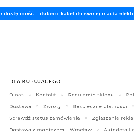
 o dostępność – dobierz kabel do swojego auta elekt
ie, PL
DLA KUPUJĄCEGO
O nas
Kontakt
Regulamin sklepu
Pol
Dostawa
Zwroty
Bezpieczne płatności
Sprawdź status zamówienia
Zgłaszanie rekl
Dostawa z montażem - Wrocław
Autodetaili