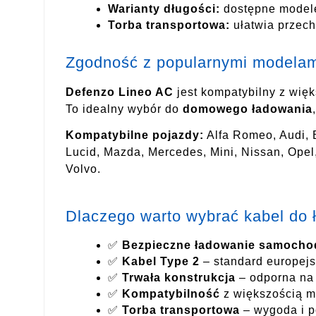
Warianty długości:
dostępne modele
Torba transportowa:
ułatwia przec
Zgodność z popularnymi modelami
Defenzo Lineo AC
jest kompatybilny z wię
To idealny wybór do
domowego ładowania
Kompatybilne pojazdy:
Alfa Romeo, Audi, B
Lucid, Mazda, Mercedes, Mini, Nissan, Opel,
Volvo.
Dlaczego warto wybrać kabel do
✅
Bezpieczne ładowanie samocho
✅
Kabel Type 2
– standard europej
✅
Trwała konstrukcja
– odporna na 
✅
Kompatybilność
z większością m
✅
Torba transportowa
– wygoda i p