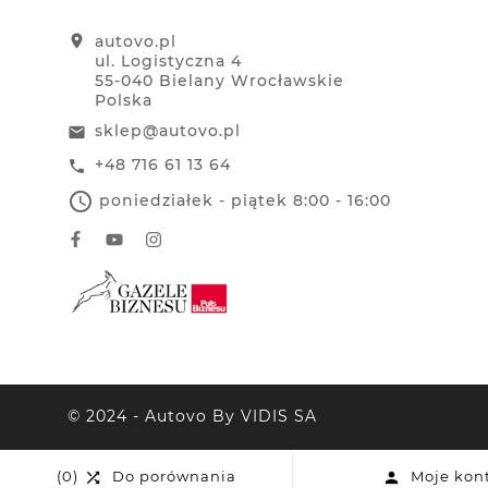
location_on
autovo.pl
ul. Logistyczna 4
55-040 Bielany Wrocławskie
Polska
sklep@autovo.pl
email
+48 716 61 13 64
call
access_time
poniedziałek - piątek 8:00 - 16:00
© 2024 - Autovo By VIDIS SA
(0)
Do porównania
Moje kon

