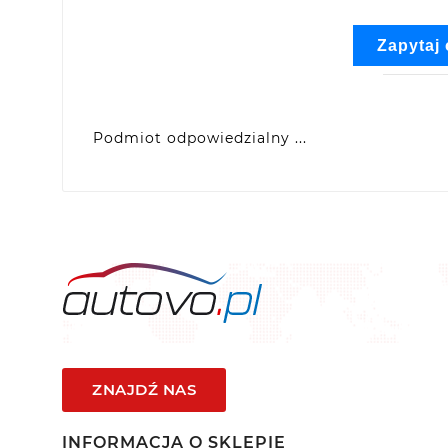
Zapytaj
Podmiot odpowiedzialny ...
VIDIS SA
ul. Logistyczna 4, 55-040 Bielany Wrocławsk
produkty@racingtires.pl
ZNAJDŹ NAS
INFORMACJA O SKLEPIE