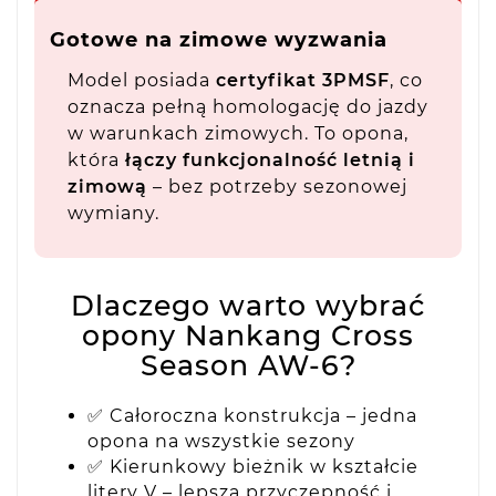
Gotowe na zimowe wyzwania
Model posiada
certyfikat 3PMSF
, co
oznacza pełną homologację do jazdy
w warunkach zimowych. To opona,
która
łączy funkcjonalność letnią i
zimową
– bez potrzeby sezonowej
wymiany.
Dlaczego warto wybrać
opony Nankang Cross
Season AW-6?
✅ Całoroczna konstrukcja – jedna
opona na wszystkie sezony
✅ Kierunkowy bieżnik w kształcie
litery V – lepsza przyczepność i