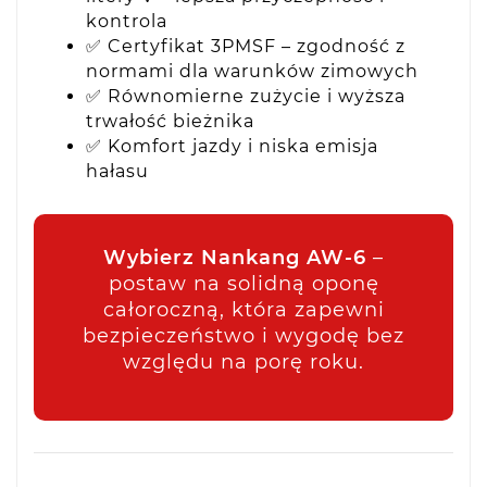
kontrola
✅ Certyfikat 3PMSF – zgodność z
normami dla warunków zimowych
✅ Równomierne zużycie i wyższa
trwałość bieżnika
✅ Komfort jazdy i niska emisja
hałasu
Wybierz Nankang AW-6
–
postaw na solidną oponę
całoroczną, która zapewni
bezpieczeństwo i wygodę bez
względu na porę roku.