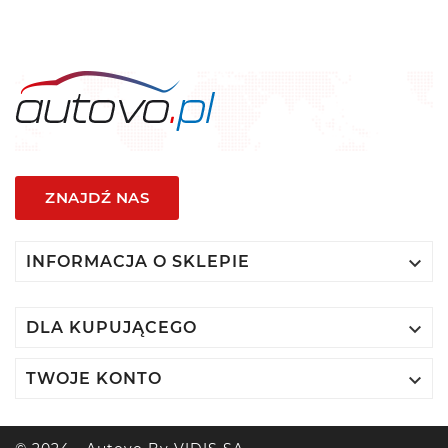
ZNAJDŹ NAS

INFORMACJA O SKLEPIE

DLA KUPUJĄCEGO

TWOJE KONTO