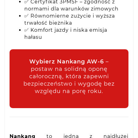
✅ Certyfikat 3PMSF – zgodność z
normami dla warunków zimowych
✅ Równomierne zużycie i wyższa
trwałość bieżnika
✅ Komfort jazdy i niska emisja
hałasu
Wybierz Nankang AW-6
–
postaw na solidną oponę
całoroczną, która zapewni
bezpieczeństwo i wygodę bez
względu na porę roku.
Nankang
to jedna z najdłużej