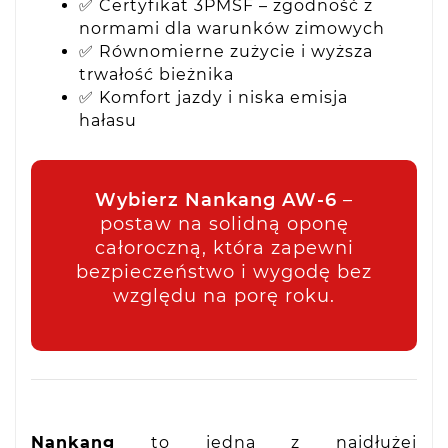
✅ Certyfikat 3PMSF – zgodność z
normami dla warunków zimowych
✅ Równomierne zużycie i wyższa
trwałość bieżnika
✅ Komfort jazdy i niska emisja
hałasu
Wybierz Nankang AW-6
–
postaw na solidną oponę
całoroczną, która zapewni
bezpieczeństwo i wygodę bez
względu na porę roku.
Nankang
to jedna z najdłużej