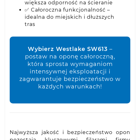
większa odporność na ścieranie
✅ Całoroczna funkcjonalność –
idealna do miejskich i dłuższych
tras
Wybierz Westlake SW613
–
postaw na oponę całoroczną,
która sprosta wymaganiom
intensywnej eksploatacji i
zagwarantuje bezpieczeństwo w
każdych warunkach!
Najwyższa jakość i bezpieczeństwo opon
pozostają kluczowymi filarami firmy