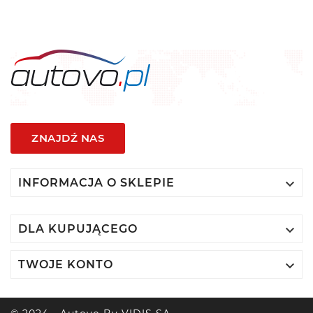
ZNAJDŹ NAS

INFORMACJA O SKLEPIE

DLA KUPUJĄCEGO

TWOJE KONTO