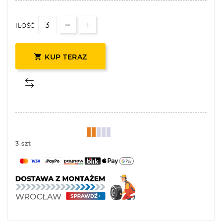
ILOŚĆ

KUP TERAZ
3 szt