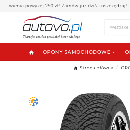
nia powyżej 250 zł! Zamów już dziś i oszczędzaj!
OPONY SAMOCHODOWE
O
home
Strona główna
OP