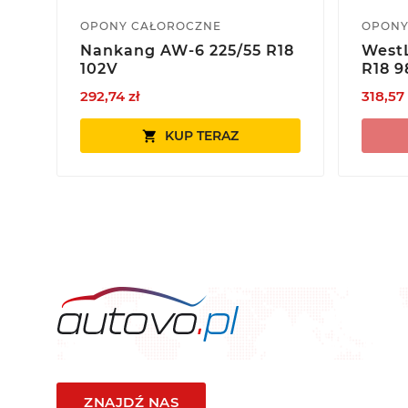
OPONY CAŁOROCZNE
OPONY
Nankang AW-6 225/55 R18
WestL
102V
R18 9
292,74 zł
318,57 
KUP TERAZ

ZNAJDŹ NAS