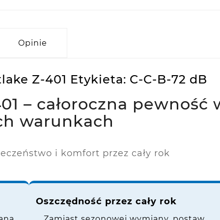
Opinie
ake Z-401 Etykieta: C-C-B-72 dB
01 – całoroczna pewność 
ch warunkach
eczeństwo i komfort przez cały rok
Oszczędność przez cały rok
ana
Zamiast sezonowej wymiany, postaw