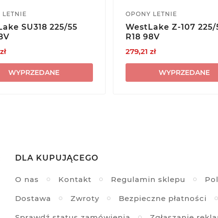
 LETNIE
OPONY LETNIE
ake SU318 225/55
WestLake Z-107 225/
8V
R18 98V
zł
279,21 zł
WYPRZEDANE
WYPRZEDANE
DLA KUPUJĄCEGO
O nas
Kontakt
Regulamin sklepu
Pol
Dostawa
Zwroty
Bezpieczne płatności
Sprawdź status zamówienia
Zgłaszanie rekl