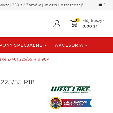
50 zł! Zamów już dziś i oszczędzaj!
🚚 Darmowa d
0
Mój koszyk
0,00 zł
PONY SPECJALNE
AKCESORIA
ke Z-401 225/55 R18 98V
225/55 R18