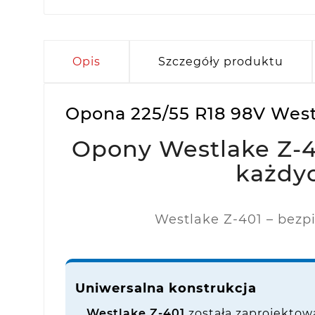
Opis
Szczegóły produktu
Opona 225/55 R18 98V Westl
Opony Westlake Z-4
każdy
Westlake Z-401 – bezpi
Uniwersalna konstrukcja
Westlake Z-401
została zaprojektow