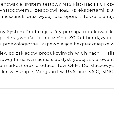
enowskie, system testowy MTS Flat-Trac III CT 
dzynarodowemu zespołowi R&D (z ekspertami z J
y mieszanek oraz wydajność opon, a także planu
ny System Produkcji, który pomaga redukować kos
zając efektywność. Jednocześnie ZC Rubber dąży 
a proekologiczne i zapewniające bezpieczniejsze w
iewięć zakładów produkcyjnych w Chinach i Tajla
kowej firma wzmacnia sieć dystrybucji, skierowa
aftermarket) oraz producentów OEM. Do kluczowy
railer w Europie, Vanguard w USA oraz SAIC, SI
ie, PL