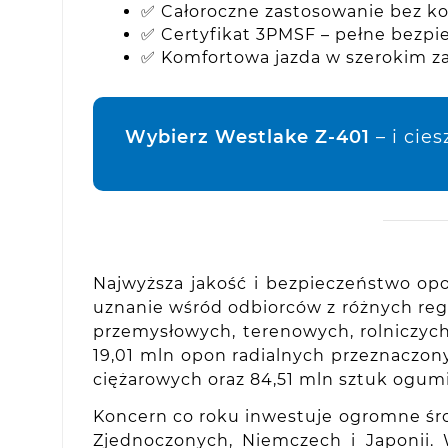
✅ Całoroczne zastosowanie bez k
✅ Certyfikat 3PMSF – pełne bezp
✅ Komfortowa jazda w szerokim z
Wybierz Westlake Z-401
– i cie
Najwyższa jakość i bezpieczeństwo opo
uznanie wśród odbiorców z różnych re
przemysłowych, terenowych, rolniczych
19,01 mln opon radialnych przeznaczo
ciężarowych oraz 84,51 mln sztuk ogumi
Koncern co roku inwestuje ogromne śro
Zjednoczonych, Niemczech i Japonii.