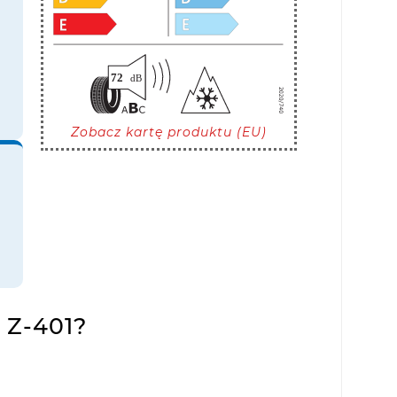
Zobacz kartę produktu (EU)
 Z-401?