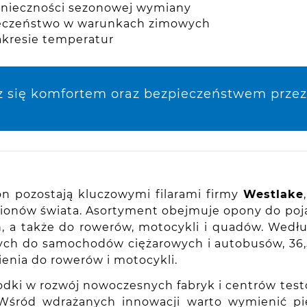
onieczności sezonowej wymiany
ieczeństwo w warunkach zimowych
akresie temperatur
sz się komfortem oraz bezpieczeństwem przez 
n pozostają kluczowymi filarami firmy
Westlake
gionów świata. Asortyment obejmuje opony do po
, a także do rowerów, motocykli i quadów. Wedł
nych do samochodów ciężarowych i autobusów, 36
enia do rowerów i motocykli.
dki w rozwój nowoczesnych fabryk i centrów test
 Wśród wdrażanych innowacji warto wymienić p