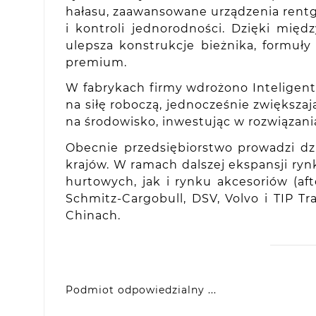
hałasu, zaawansowane urządzenia rentg
i kontroli jednorodności. Dzięki mię
ulepsza konstrukcje bieżnika, formuł
premium.
W fabrykach firmy wdrożono Inteligent
na siłę roboczą, jednocześnie zwięks
na środowisko, inwestując w rozwiązani
Obecnie przedsiębiorstwo prowadzi dz
krajów. W ramach dalszej ekspansji ryn
hurtowych, jak i rynku akcesoriów (
Schmitz-Cargobull, DSV, Volvo i TIP T
Chinach.
Podmiot odpowiedzialny ...
VIDIS SA
ul. Logistyczna 4, 55-040 Bielany Wrocławsk
produkty@racingtires.pl