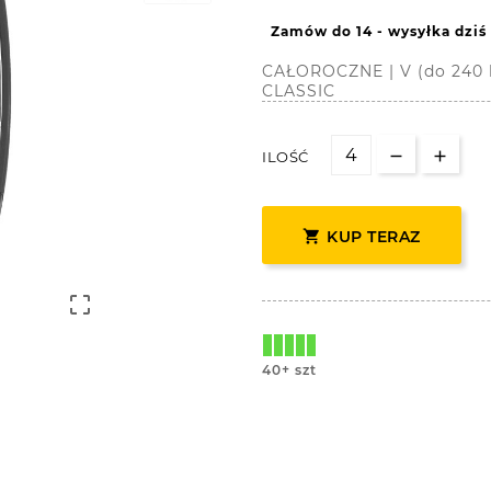
Zamów do 14 - wysyłka dziś
CAŁOROCZNE | V (do 240 
CLASSIC
ILOŚĆ

KUP TERAZ

40+ szt