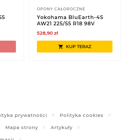
OPONY CAŁOROCZNE
OP
55
Yokohama BluEarth-4S
Y
AW21 225/55 R18 98V
CV
528,90 zł
52
KUP TERAZ

ityka prywatności
Polityka cookies
Mapa strony
Artykuły
amacji