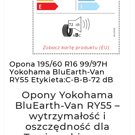
Zobacz kartę produktu (EU)
Opona 195/60 R16 99/97H
Yokohama BluEarth-Van
RY55 Etykieta:C-B-B-72 dB
Opony Yokohama
BluEarth-Van RY55 –
wytrzymałość i
oszczędność dla