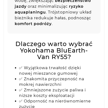
wodę, zwiększając
bezpieczeństwo
jazdy
oraz minimalizując
ryzyko
aquaplaningu
. Trójstopniowy układ
bieżnika redukuje hałas, podnosząc
komfort podróży
.
Dlaczego warto wybrać
Yokohama BluEarth-
Van RY55?
✅ Wyjątkowa trwałość dzięki
nowej mieszance gumowej
✅ Znakomita przyczepność na
mokrej nawierzchni
✅ Zmniejszone zużycie paliwa i
niższe koszty eksploatacji
✅ Odporność na nierównomierne
zużycie