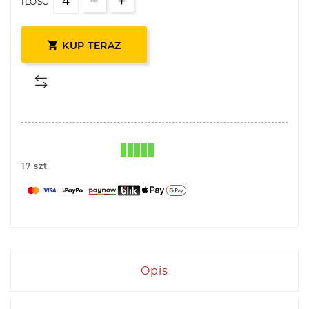
ILOŚĆ

KUP TERAZ
17 szt
Opis