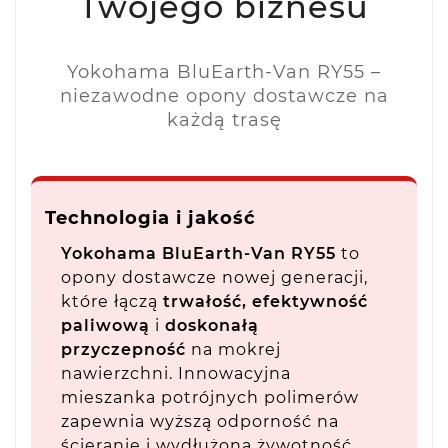
Twojego biznesu
Yokohama BluEarth-Van RY55 –
niezawodne opony dostawcze na
każdą trasę
Technologia i jakość
Yokohama BluEarth-Van RY55
to
opony dostawcze nowej generacji,
które łączą
trwałość, efektywność
paliwową
i
doskonałą
przyczepność
na mokrej
nawierzchni. Innowacyjna
mieszanka potrójnych polimerów
zapewnia wyższą odporność na
ścieranie i wydłużoną żywotność