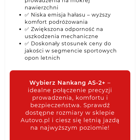
prowadzenia na mokrej
nawierzchni
✅ Niska emisja hałasu – wyższy
komfort podróżowania
✅ Zwiększona odporność na
uszkodzenia mechaniczne
✅ Doskonały stosunek ceny do
jakości w segmencie sportowych
opon letnich
Wybierz Nankang AS-2+
–
idealne połączenie precyzji
prowadzenia, komfortu i
bezpieczeństwa. Sprawdź
dostępne rozmiary w sklepie
Autovo.pl i ciesz się letnią jazdą
na najwyższym poziomie!