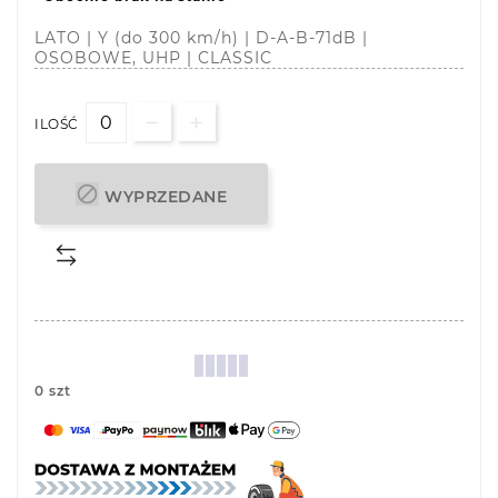
LATO | Y (do 300 km/h) | D-A-B-71dB |
OSOBOWE, UHP | CLASSIC
ILOŚĆ

WYPRZEDANE
0 szt