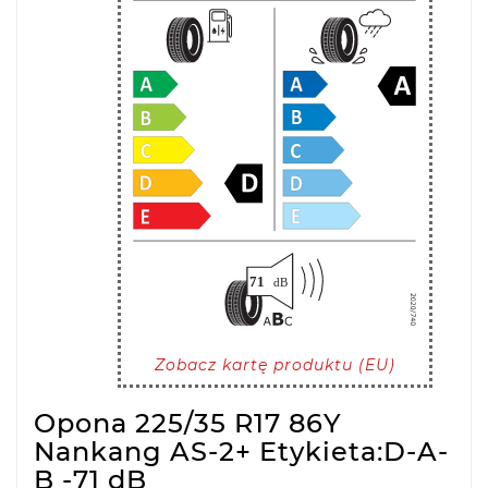
Zobacz kartę produktu (EU)
Opona 225/35 R17 86Y
Nankang AS-2+ Etykieta:D-A-
B -71 dB