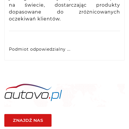
na świecie, dostarczając produkty
dopasowane do zróżnicowanych
oczekiwań klientów.
Podmiot odpowiedzialny ...
VIDIS SA
ul. Logistyczna 4, 55-040 Bielany Wrocławskie,
produkty@racingtires.pl
PL
ZNAJDŹ NAS