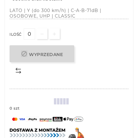
LATO | Y (do 300 km/h) | C-A-B-71dB |
OSOBOWE, UHP | CLASSIC
ILOŚĆ

WYPRZEDANE
0 szt