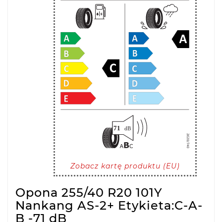
Zobacz kartę produktu (EU)
Opona 255/40 R20 101Y
Nankang AS-2+ Etykieta:C-A-
B -71 dB