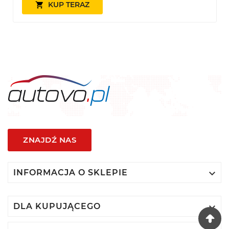
KUP TERAZ

ZNAJDŹ NAS

INFORMACJA O SKLEPIE

DLA KUPUJĄCEGO