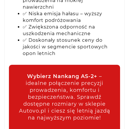
prowadzenia na mokrej
nawierzchni
✅ Niska emisja hałasu – wyższy
komfort podróżowania
✅ Zwiększona odporność na
uszkodzenia mechaniczne
✅ Doskonały stosunek ceny do
jakości w segmencie sportowych
opon letnich
Wybierz Nankang AS-2+
–
idealne połączenie precyzji
prowadzenia, komfortu i
bezpieczeństwa. Sprawdź
dostępne rozmiary w sklepie
Autovo.pl i ciesz się letnią jazdą
na najwyższym poziomie!