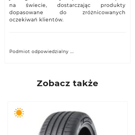
na świecie, dostarczając produkty
dopasowane do zróżnicowanych
oczekiwań klientów.
Podmiot odpowiedzialny ...
VIDIS SA
ul. Logistyczna 4, 55-040 Bielany Wrocławskie,
produkty@racingtires.pl
PL
Zobacz także