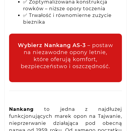
✅ Zoptymalizowana konstrukcja
rowków – niższe opory toczenia
✅ Trwałość i równomierne zużycie
bieżnika
Wybierz Nankang AS-3
– postaw
na niezawodne opony letnie,
które oferują komfort,
bezpieczeństwo i oszczędność.
Nankang
to jedna z najdłużej
funkcjonujących marek opon na Tajwanie,
nieprzerwanie działająca pod obecną
nazwą od 1959 roku. Od samego początku