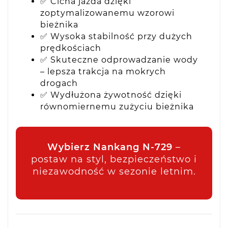
✅ Cicha jazda dzięki
zoptymalizowanemu wzorowi
bieżnika
✅ Wysoka stabilność przy dużych
prędkościach
✅ Skuteczne odprowadzanie wody
– lepsza trakcja na mokrych
drogach
✅ Wydłużona żywotność dzięki
równomiernemu zużyciu bieżnika
Wybierz Nankang N-729
–
postaw na styl, bezpieczeństwo i
niezawodność w sezonie letnim.