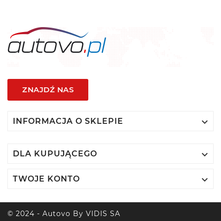
ZNAJDŹ NAS

INFORMACJA O SKLEPIE

DLA KUPUJĄCEGO

TWOJE KONTO
© 2024 - Autovo By VIDIS SA