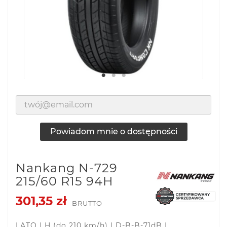
Powiadom mnie o dostępności
Nankang N-729
215/60 R15 94H
301,35 zł
BRUTTO
LATO | H (do 210 km/h) | D-B-B-71dB |