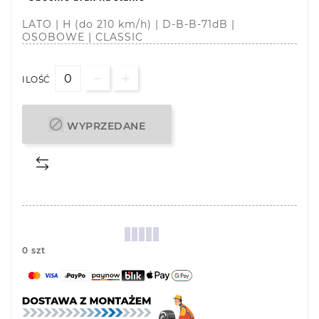
LATO | H (do 210 km/h) | D-B-B-71dB |
OSOBOWE | CLASSIC
ILOŚĆ

WYPRZEDANE
0 szt