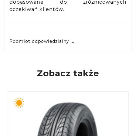
dopasowane do zróżnicowanych
oczekiwań klientów.
Podmiot odpowiedzialny ...
VIDIS SA
ul. Logistyczna 4, 55-040 Bielany Wrocławskie,
produkty@racingtires.pl
PL
Zobacz także