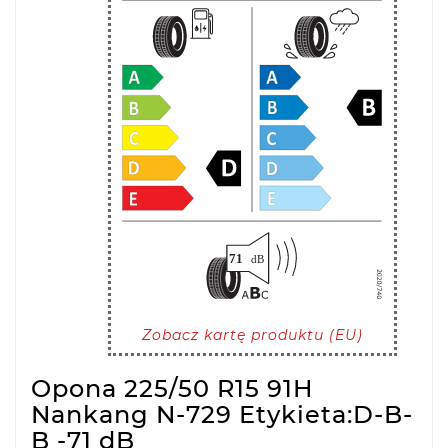
Zobacz kartę produktu (EU)
Opona 225/50 R15 91H
Nankang N-729 Etykieta:D-B-
B -71 dB