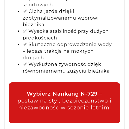
sportowych
✅ Cicha jazda dzięki
zoptymalizowanemu wzorowi
bieżnika
✅ Wysoka stabilność przy dużych
prędkościach
✅ Skuteczne odprowadzanie wody
– lepsza trakcja na mokrych
drogach
✅ Wydłużona żywotność dzięki
równomiernemu zużyciu bieżnika
Wybierz Nankang N-729
–
postaw na styl, bezpieczeństwo i
niezawodność w sezonie letnim.