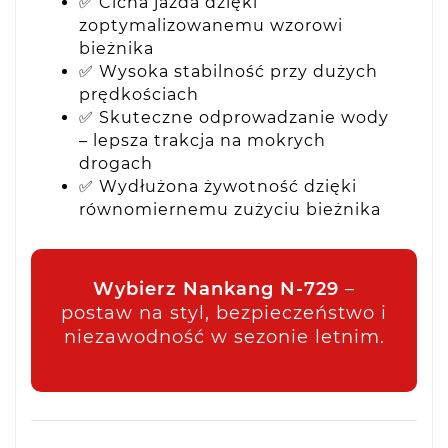
✅ Cicha jazda dzięki
zoptymalizowanemu wzorowi
bieżnika
✅ Wysoka stabilność przy dużych
prędkościach
✅ Skuteczne odprowadzanie wody
– lepsza trakcja na mokrych
drogach
✅ Wydłużona żywotność dzięki
równomiernemu zużyciu bieżnika
Wybierz Nankang N-729
–
postaw na styl, bezpieczeństwo i
niezawodność w sezonie letnim.