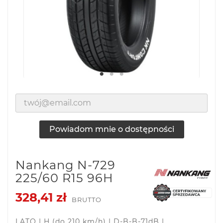
Powiadom mnie o dostępności
Nankang N-729
225/60 R15 96H
328,41 zł
BRUTTO
LATO | H (do 210 km/h) | D-B-B-71dB |