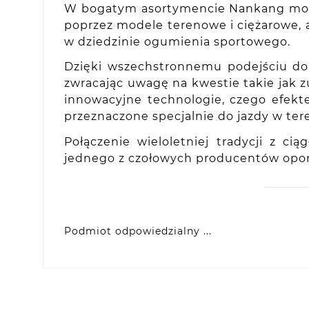
W bogatym asortymencie Nankang moż
poprzez modele terenowe i ciężarowe, 
w dziedzinie ogumienia sportowego.
Dzięki wszechstronnemu podejściu do
zwracając uwagę na kwestie takie jak z
innowacyjne technologie, czego efek
przeznaczone specjalnie do jazdy w tere
Połączenie wieloletniej tradycji z 
jednego z czołowych producentów opon
Podmiot odpowiedzialny ...
VIDIS SA
ul. Logistyczna 4, 55-040 Bielany Wrocławsk
produkty@racingtires.pl