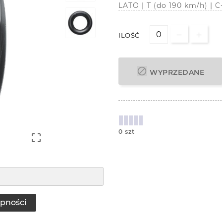
LATO | T (do 190 km/h) |
ILOŚĆ

WYPRZEDANE
0 szt

pności