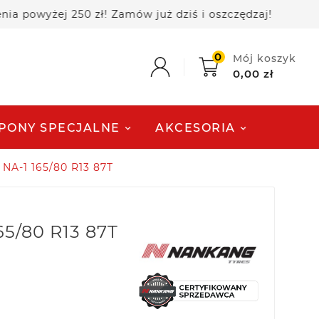
żej 250 zł! Zamów już dziś i oszczędzaj!
🚚 Dar
0
Mój koszyk
0,00 zł
PONY SPECJALNE
AKCESORIA
NA-1 165/80 R13 87T
5/80 R13 87T