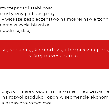
rzyczepność i stabilność
 akustyczny podczas jazdy
– większe bezpieczeństwo na mokrej nawierzchn
erne zużycie bieżnika
i podmiejskiej
 się spokojną, komfortową i bezpieczną jazdą 
której możesz zaufać!
onujących marek opon na Tajwanie, nieprzerwani
a na rozwój produkcji opon w segmencie ekonomi
nia badawczo-rozwojowe.