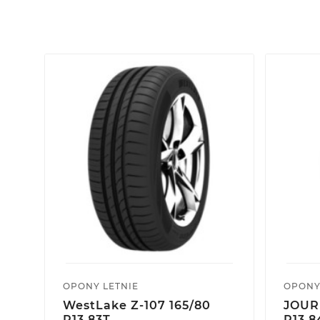
OPONY LETNIE
OPONY
WestLake Z-107 165/80
JOUR
R13 83T
R13 