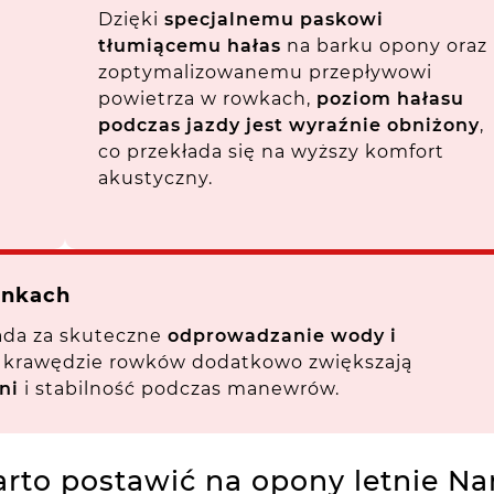
Dzięki
specjalnemu paskowi
tłumiącemu hałas
na barku opony oraz
zoptymalizowanemu przepływowi
powietrza w rowkach,
poziom hałasu
podczas jazdy jest wyraźnie obniżony
,
co przekłada się na wyższy komfort
akustyczny.
unkach
ada za skuteczne
odprowadzanie wody i
e krawędzie rowków dodatkowo zwiększają
ni
i stabilność podczas manewrów.
rto postawić na opony letnie N