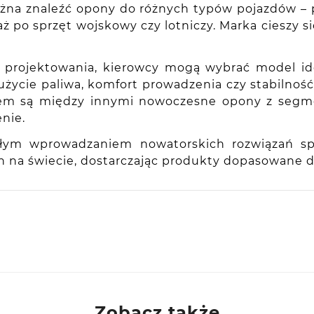
na znaleźć opony do różnych typów pojazdów –
aż po sprzęt wojskowy czy lotniczy. Marka ciesz
 projektowania, kierowcy mogą wybrać model id
użycie paliwa, komfort prowadzenia czy stabilnoś
tem są między innymi nowoczesne opony z segmen
nie.
ciągłym wprowadzaniem nowatorskich rozwiązań s
 na świecie, dostarczając produkty dopasowane d
ie, PL
Zobacz także